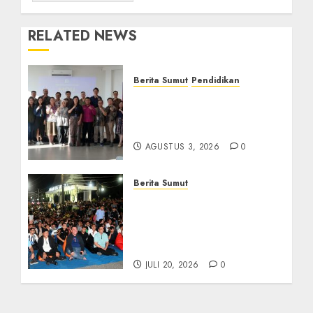
RELATED NEWS
Berita Sumut
Pendidikan
Universitas IBBI Perkuat
Kolaborasi dengan Dunia
Usaha dan Industri
AGUSTUS 3, 2026
0
Berita Sumut
Bersama Bobby Nasution,
Ribuan Masyarakat Nias
Nikmati Serunya Final
Piala Dunia 2026
JULI 20, 2026
0