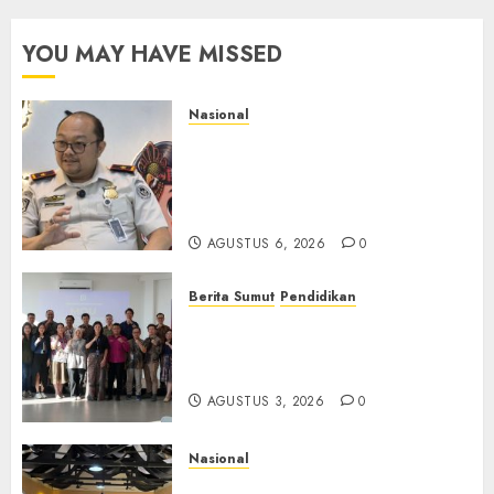
YOU MAY HAVE MISSED
Nasional
Imigrasi Semarang Perketat
Pengawasan Berlapis, Cegah
TPPO dan Tegas Tindak WNA
Bermasalah
AGUSTUS 6, 2026
0
Berita Sumut
Pendidikan
Universitas IBBI Perkuat
Kolaborasi dengan Dunia
Usaha dan Industri
AGUSTUS 3, 2026
0
Nasional
Selain Edukasi PIMPASA,