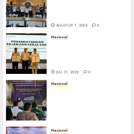
Imigrasi Yogyakarta Perketat
Pengawasan WNA di Tengah
Maraknya Scamming
AGUSTUS 1, 2026
0
Nasional
Sinergi Imigrasi Serang dan
BP3MI Banten Luncurkan
Kolaborasi MADANI, Perkuat
Desa Binaan Cegah TPPO
JULI 31, 2026
0
Nasional
Dari Lahan Jagung Seraya
Menanam Literasi
Keimigrasian, Imigrasi
Yogyakarta Bangun Benteng
Desa Cegah Dini TPPO
JULI 29, 2026
0
Nasional