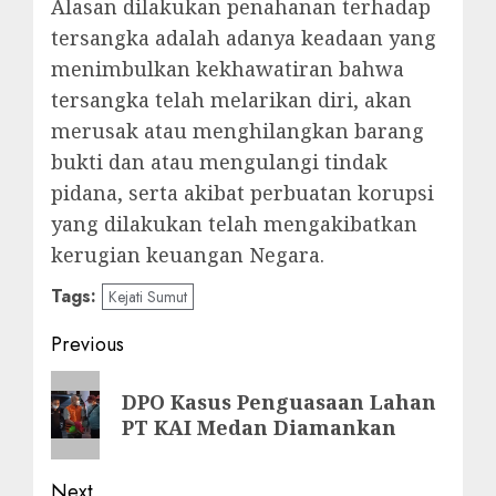
Alasan dilakukan penahanan terhadap
tersangka adalah adanya keadaan yang
menimbulkan kekhawatiran bahwa
tersangka telah melarikan diri, akan
merusak atau menghilangkan barang
bukti dan atau mengulangi tindak
pidana, serta akibat perbuatan korupsi
yang dilakukan telah mengakibatkan
kerugian keuangan Negara.
Tags:
Kejati Sumut
Post
Previous
navigation
Previous
DPO Kasus Penguasaan Lahan
post:
PT KAI Medan Diamankan
Next