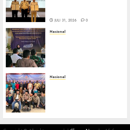
BP3MI Banten Luncurkan
Kolaborasi MADANI, Perkuat
Desa Binaan Cegah TPPO
JULI 31, 2026
0
Nasional
Dari Lahan Jagung Seraya
Menanam Literasi
Keimigrasian, Imigrasi
Yogyakarta Bangun Benteng
Desa Cegah Dini TPPO
JULI 29, 2026
0
Nasional
Rakernas IV IKAPSI 2026
Hasilkan 13 Rekomendasi
Strategis, Raja Parlindungan
Pane: IKAPSI Harus jadi
Kekuatan Pembangunan
Sipirok dan Bangsa
JULI 28, 2026
0