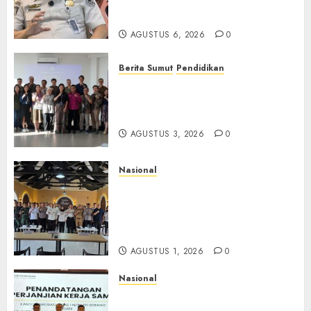
TPPO dan Tegas Tindak WNA
Bermasalah
AGUSTUS 6, 2026
0
Berita Sumut
Pendidikan
Universitas IBBI Perkuat
Kolaborasi dengan Dunia
Usaha dan Industri
AGUSTUS 3, 2026
0
Nasional
Selain Edukasi PIMPASA,
Imigrasi Yogyakarta Perketat
Pengawasan WNA di Tengah
Maraknya Scamming
AGUSTUS 1, 2026
0
Nasional
Sinergi Imigrasi Serang dan