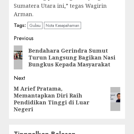
Sumatera Utara ini,” tegas Wagirin
Arman.
Tags:
Gubsu
Nota Kesepahaman
Post
Previous
navigation
Previous
Bendahara Gerindra Sumut
Turun Langsung Bagikan Nasi
post:
Bungkus Kepada Masyarakat
Next
M Arief Pratama,
Next
Memantapkan Diri Raih
post:
Pendidikan Tinggi di Luar
Negeri
Tinggalkan Balasan