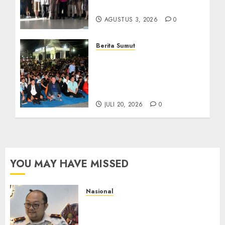
Usaha dan Industri
AGUSTUS 3, 2026
0
Berita Sumut
Bersama Bobby Nasution,
Ribuan Masyarakat Nias
Nikmati Serunya Final
Piala Dunia 2026
JULI 20, 2026
0
YOU MAY HAVE MISSED
Nasional
Imigrasi Semarang Perketat
Pengawasan Berlapis, Cegah