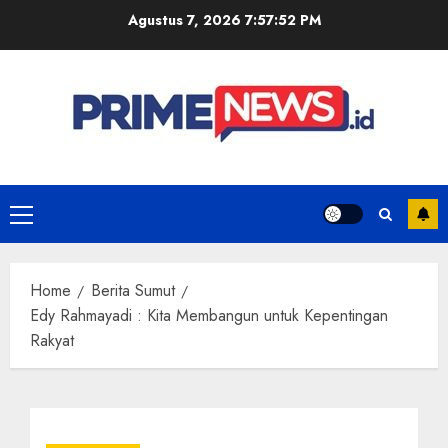
Skip
Agustus 7, 2026
7:57:53 PM
to
content
Primary
Menu
Home
Berita Sumut
Edy Rahmayadi : Kita Membangun untuk Kepentingan
Rakyat