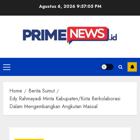
Skip
Agustus 6, 2026
9:57:06 PM
to
content
Primary
Menu
Home
Berita Sumut
Edy Rahmayadi Minta Kabupaten/Kota Berkolaborasi
Dalam Mengembangkan Angkutan Massal