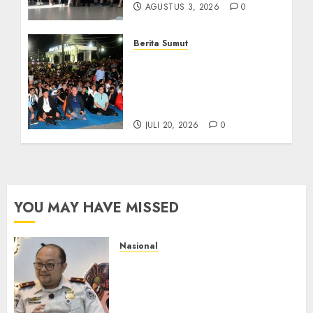
AGUSTUS 3, 2026
0
Berita Sumut
Bersama Bobby Nasution,
Ribuan Masyarakat Nias
Nikmati Serunya Final
Piala Dunia 2026
JULI 20, 2026
0
YOU MAY HAVE MISSED
Nasional
Imigrasi Semarang Perketat
Pengawasan Berlapis, Cegah
TPPO dan Tegas Tindak WNA
Bermasalah