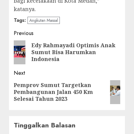
bagi kecelakaan di Kota Medan,”
katanya.
Tags:
Angkutan Massal
Post
Previous
navigation
Previous
Edy Rahmayadi Optimis Anak
Sumut Bisa Harumkan
post:
Indonesia
Next
Next
Pemprov Sumut Targetkan
Pembangunan Jalan 450 Km
post:
Selesai Tahun 2023
Tinggalkan Balasan