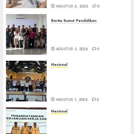
AGUSTUS 6, 2026
0
Berita Sumut
Pendidikan
Universitas IBBI Perkuat
Kolaborasi dengan Dunia
Usaha dan Industri
AGUSTUS 3, 2026
0
Nasional
Selain Edukasi PIMPASA,
Imigrasi Yogyakarta Perketat
Pengawasan WNA di Tengah
Maraknya Scamming
AGUSTUS 1, 2026
0
Nasional
Sinergi Imigrasi Serang dan
BP3MI Banten Luncurkan
Kolaborasi MADANI, Perkuat