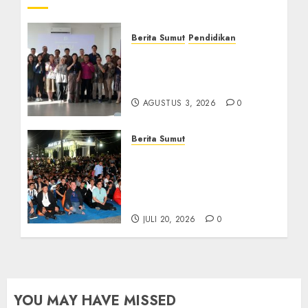
Berita Sumut
Pendidikan
Universitas IBBI Perkuat
Kolaborasi dengan Dunia
Usaha dan Industri
AGUSTUS 3, 2026
0
Berita Sumut
Bersama Bobby Nasution,
Ribuan Masyarakat Nias
Nikmati Serunya Final
Piala Dunia 2026
JULI 20, 2026
0
YOU MAY HAVE MISSED