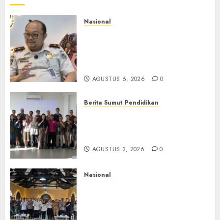
Nasional
Imigrasi Semarang Perketat
Pengawasan Berlapis, Cegah
TPPO dan Tegas Tindak WNA
Bermasalah
AGUSTUS 6, 2026
0
Berita Sumut
Pendidikan
Universitas IBBI Perkuat
Kolaborasi dengan Dunia
Usaha dan Industri
AGUSTUS 3, 2026
0
Nasional
Selain Edukasi PIMPASA,
Imigrasi Yogyakarta Perketat
Pengawasan WNA di Tengah
Maraknya Scamming