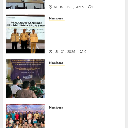
AGUSTUS 1, 2026
0
Nasional
Sinergi Imigrasi Serang dan
BP3MI Banten Luncurkan
Kolaborasi MADANI, Perkuat
Desa Binaan Cegah TPPO
JULI 31, 2026
0
Nasional
Dari Lahan Jagung Seraya
Menanam Literasi
Keimigrasian, Imigrasi
Yogyakarta Bangun Benteng
Desa Cegah Dini TPPO
JULI 29, 2026
0
Nasional
Rakernas IV IKAPSI 2026
Hasilkan 13 Rekomendasi
Strategis, Raja Parlindungan