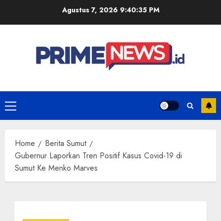
Skip
Agustus 7, 2026
9:40:35 PM
to
content
Primary
Menu
Home
Berita Sumut
Gubernur Laporkan Tren Positif Kasus Covid-19 di
Sumut Ke Menko Marves