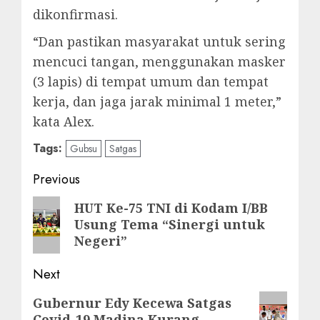
dikonfirmasi.
“Dan pastikan masyarakat untuk sering
mencuci tangan, menggunakan masker
(3 lapis) di tempat umum dan tempat
kerja, dan jaga jarak minimal 1 meter,”
kata Alex.
Tags:
Gubsu
Satgas
Post
Previous
navigation
Previous
HUT Ke-75 TNI di Kodam I/BB
Usung Tema “Sinergi untuk
post:
Negeri”
Next
Next
Gubernur Edy Kecewa Satgas
Covid-19 Madina Kurang