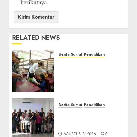
berikutnya.
RELATED NEWS
Berita Sumut
Pendidikan
Warga dan Sekolah
Sambut Gembira Rencana
Gubernur Bobby Bangun
SD Negeri Lasara di Nias
Utara
AGUSTUS 8, 2026
0
Berita Sumut
Pendidikan
Universitas IBBI Perkuat
Kolaborasi dengan Dunia
Usaha dan Industri
AGUSTUS 3, 2026
0