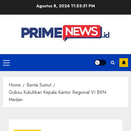
Skip
Agustus 8, 2026
11:53:32 PM
to
content
Primary
Menu
Home
Berita Sumut
Gubsu Kukuhkan Kepala Kantor Regional VI BKN
Medan