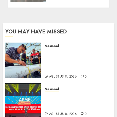
YOU MAY HAVE MISSED
Nasional
Lapas Gorontalo Canangkan
Green House, Dorong
Kemandirian Warga Binaan
Melalui Pertanian Modern
AGUSTUS 8, 2026
0
Nasional
APMF 2026 Dorong Industri
Beralih dari Kampanye ke
Kolaborasi Jangka Panjang
AGUSTUS 8, 2026
0