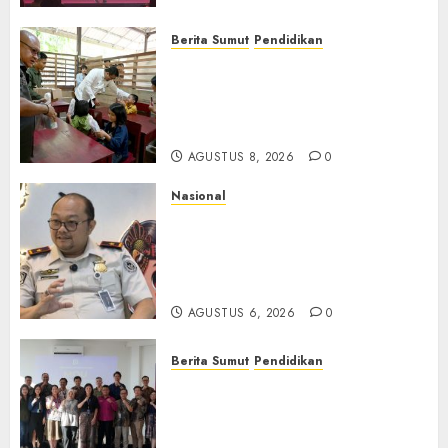
Berita Sumut
Pendidikan
Warga dan Sekolah Sambut
Gembira Rencana Gubernur
Bobby Bangun SD Negeri
Lasara di Nias Utara
AGUSTUS 8, 2026
0
Nasional
Imigrasi Semarang Perketat
Pengawasan Berlapis, Cegah
TPPO dan Tegas Tindak WNA
Bermasalah
AGUSTUS 6, 2026
0
Berita Sumut
Pendidikan
Universitas IBBI Perkuat
Kolaborasi dengan Dunia
Usaha dan Industri