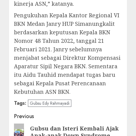
kinerja ASN,” katanya.
Pengukuhan Kepala Kantor Regional VI
BKN Medan Janry HUP Simanungkalit
berdasarkan keputusan Kepala BKN
Nomor 48 Tahun 2022, tanggal 21
Februari 2021. Janry sebelumnya
menjabat sebagai Direktur Kompensasi
Aparatur Sipil Negara BKN. Sementara
itu Aidu Tauhid mendapat tugas baru
sebagai Kepala Pusat Perencanaan
Kebutuhan ASN BKN.
Tags:
Gubsu Edy Rahmayadi
Post
Previous
navigation
Previous
Gubsu dan Isteri Kembali Ajak
Anak-anak Down Syndrome
post: