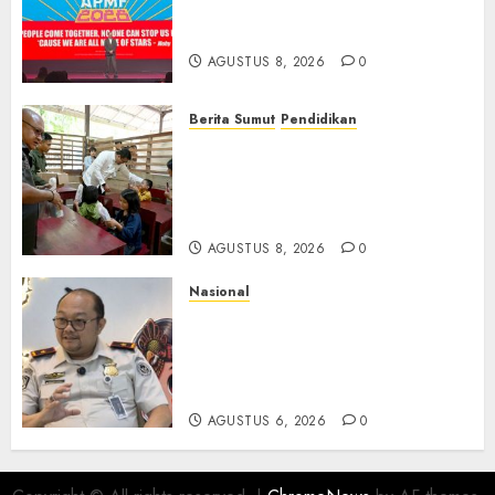
Beralih dari Kampanye ke
Kolaborasi Jangka Panjang
AGUSTUS 8, 2026
0
Berita Sumut
Pendidikan
Warga dan Sekolah Sambut
Gembira Rencana Gubernur
Bobby Bangun SD Negeri
Lasara di Nias Utara
AGUSTUS 8, 2026
0
Nasional
Imigrasi Semarang Perketat
Pengawasan Berlapis, Cegah
TPPO dan Tegas Tindak WNA
Bermasalah
AGUSTUS 6, 2026
0