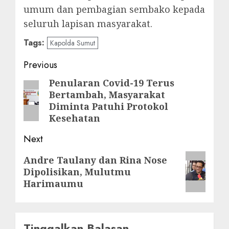
umum dan pembagian sembako kepada
seluruh lapisan masyarakat.
Tags:
Kapolda Sumut
Post
Previous
navigation
Penularan Covid-19 Terus
Previous
Bertambah, Masyarakat
post:
Diminta Patuhi Protokol
Kesehatan
Next
Next
Andre Taulany dan Rina Nose
Dipolisikan, Mulutmu
post:
Harimaumu
Tinggalkan Balasan