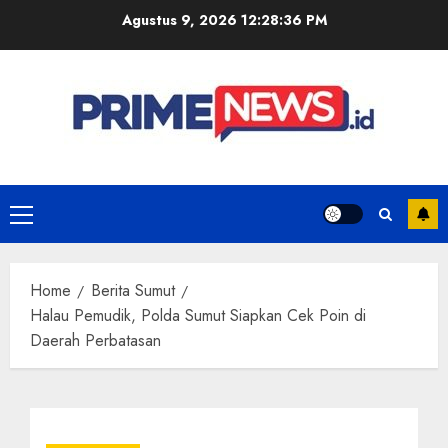
Skip
Agustus 9, 2026
12:28:36 PM
to
content
Primary
Menu
Home
Berita Sumut
Halau Pemudik, Polda Sumut Siapkan Cek Poin di
Daerah Perbatasan