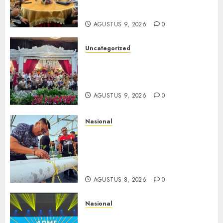
Ketulusan, Bermuara pada
Persaudaraan
AGUSTUS 9, 2026
0
Uncategorized
Magodang-Odang Accimun,
Dibesarkan dengan Cinta,
Dilepas dengan Doa
AGUSTUS 9, 2026
0
Nasional
Lapas Gorontalo Canangkan
Green House, Dorong
Kemandirian Warga Binaan
Melalui Pertanian Modern
AGUSTUS 8, 2026
0
Nasional
APMF 2026 Dorong Industri