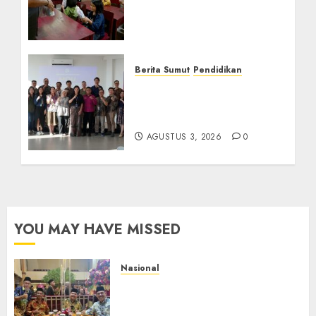
Gubernur Bobby Bangun
SD Negeri Lasara di Nias
Utara
AGUSTUS 8, 2026
0
Berita Sumut
Pendidikan
Universitas IBBI Perkuat
Kolaborasi dengan Dunia
Usaha dan Industri
AGUSTUS 3, 2026
0
YOU MAY HAVE MISSED
Nasional
Mata Air Sosial Hamsir
Siregar RCM: Mengalir dari