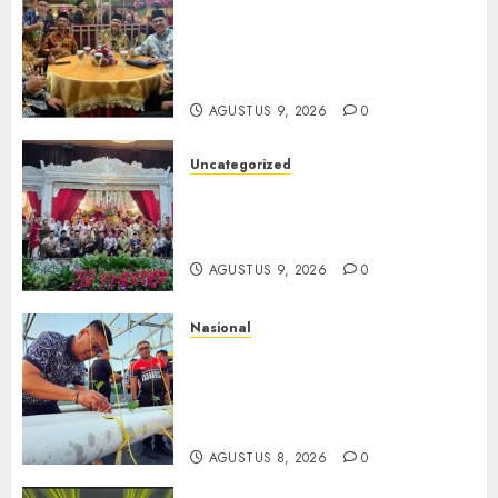
Mata Air Sosial Hamsir
Siregar RCM: Mengalir dari
Ketulusan, Bermuara pada
Persaudaraan
AGUSTUS 9, 2026
0
Uncategorized
Magodang-Odang Accimun,
Dibesarkan dengan Cinta,
Dilepas dengan Doa
AGUSTUS 9, 2026
0
Nasional
Lapas Gorontalo Canangkan
Green House, Dorong
Kemandirian Warga Binaan
Melalui Pertanian Modern
AGUSTUS 8, 2026
0