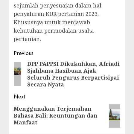
sejumlah penyesuaian dalam hal
penyaluran KUR pertanian 2023.
Khususnya untuk menjawab
kebutuhan permodalan usaha
pertanian.
Post
Previous
navigation
DPP PAPPSI Dikukuhkan, Afriadi
Previous
Sjahbana Hasibuan Ajak
post:
Seluruh Pengurus Berpartisipai
Secara Nyata
Next
Next
Menggunakan Terjemahan
Bahasa Bali: Keuntungan dan
post:
Manfaat