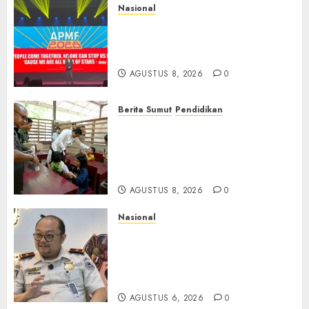
Nasional
APMF 2026 Dorong Industri
Beralih dari Kampanye ke
Kolaborasi Jangka Panjang
AGUSTUS 8, 2026
0
Berita Sumut
Pendidikan
Warga dan Sekolah Sambut
Gembira Rencana Gubernur
Bobby Bangun SD Negeri
Lasara di Nias Utara
AGUSTUS 8, 2026
0
Nasional
Imigrasi Semarang Perketat
Pengawasan Berlapis, Cegah
TPPO dan Tegas Tindak WNA
Bermasalah
AGUSTUS 6, 2026
0