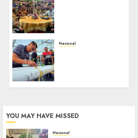
Mata Air Sosial Hamsir
Siregar RCM: Mengalir
dari Ketulusan,
Bermuara pada
Persaudaraan
AGUSTUS 9, 2026
0
Nasional
Lapas Gorontalo
Canangkan Green House,
Dorong Kemandirian
Warga Binaan Melalui
Pertanian Modern
AGUSTUS 8, 2026
0
YOU MAY HAVE MISSED
Nasional