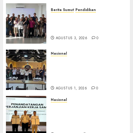
Berita Sumut
Pendidikan
Universitas IBBI Perkuat
Kolaborasi dengan Dunia
Usaha dan Industri
AGUSTUS 3, 2026
0
Nasional
Selain Edukasi PIMPASA,
Imigrasi Yogyakarta Perketat
Pengawasan WNA di Tengah
Maraknya Scamming
AGUSTUS 1, 2026
0
Nasional
Sinergi Imigrasi Serang dan
BP3MI Banten Luncurkan
Kolaborasi MADANI, Perkuat
Desa Binaan Cegah TPPO