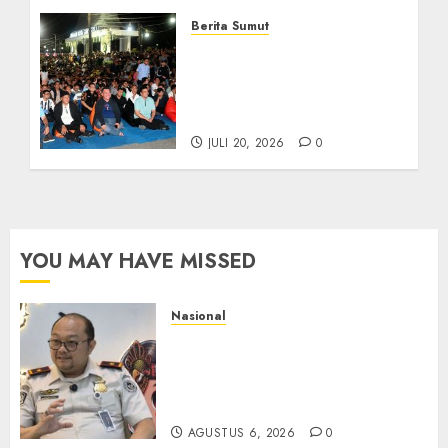
Berita Sumut
Bersama Bobby Nasution,
Ribuan Masyarakat Nias
Nikmati Serunya Final
Piala Dunia 2026
JULI 20, 2026
0
YOU MAY HAVE MISSED
Nasional
Imigrasi Semarang Perketat
Pengawasan Berlapis, Cegah
TPPO dan Tegas Tindak WNA
Bermasalah
AGUSTUS 6, 2026
0