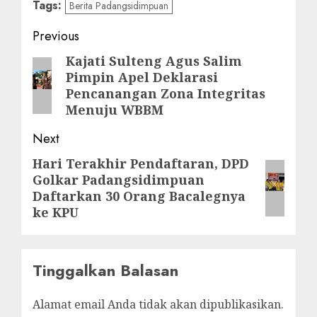
Tags:
Berita Padangsidimpuan
Post
Previous
navigation
Kajati Sulteng Agus Salim
Previous
Pimpin Apel Deklarasi
post:
Pencanangan Zona Integritas
Menuju WBBM
Next
Hari Terakhir Pendaftaran, DPD
Next
Golkar Padangsidimpuan
post:
Daftarkan 30 Orang Bacalegnya
ke KPU
Tinggalkan Balasan
Alamat email Anda tidak akan dipublikasikan.