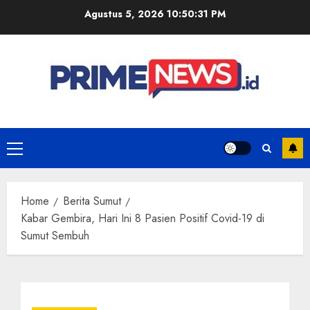
Skip
Agustus 5, 2026
10:50:31 PM
to
content
Primary
Menu
Home
Berita Sumut
Kabar Gembira, Hari Ini 8 Pasien Positif Covid-19 di
Sumut Sembuh