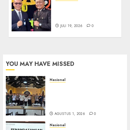
Sinergi Antara BRI
Panyabungan dan Polres
Madina Tetap Terjalin
JULI 19, 2026
0
YOU MAY HAVE MISSED
Nasional
Selain Edukasi PIMPASA,
Imigrasi Yogyakarta Perketat
Pengawasan WNA di Tengah
Maraknya Scamming
AGUSTUS 1, 2026
0
Nasional