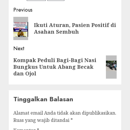
Post
Previous
navigation
Previous
Ikuti Aturan, Pasien Positif di
post:
Asahan Sembuh
Next
Next
Kompak Peduli Bagi-Bagi Nasi
Bungkus Untuk Abang Becak
post:
dan Ojol
Tinggalkan Balasan
Alamat email Anda tidak akan dipublikasikan.
Ruas yang wajib ditandai
*