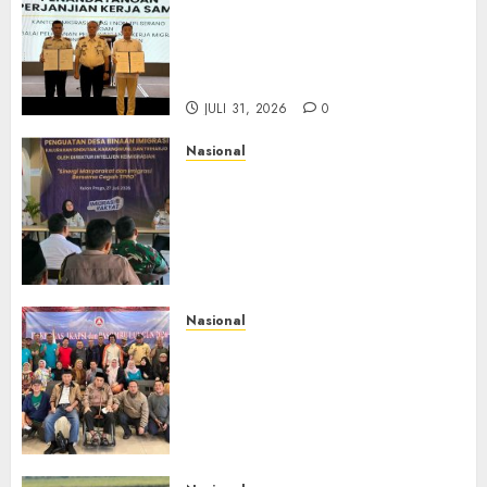
Sinergi Imigrasi Serang dan
BP3MI Banten Luncurkan
Kolaborasi MADANI, Perkuat
Desa Binaan Cegah TPPO
JULI 31, 2026
0
Nasional
Dari Lahan Jagung Seraya
Menanam Literasi
Keimigrasian, Imigrasi
Yogyakarta Bangun Benteng
Desa Cegah Dini TPPO
JULI 29, 2026
0
Nasional
Rakernas IV IKAPSI 2026
Hasilkan 13 Rekomendasi
Strategis, Raja Parlindungan
Pane: IKAPSI Harus jadi
Kekuatan Pembangunan
Sipirok dan Bangsa