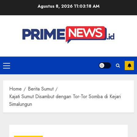
Skip
Agustus 8, 2026
11:03:18 AM
to
content
Primary
Menu
Home
Berita Sumut
Kajati Sumut Disambut dengan Tor-Tor Somba di Kejari
Simalungun