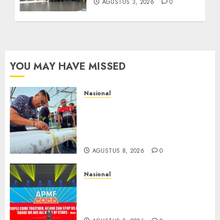
AGUSTUS 3, 2026
0
YOU MAY HAVE MISSED
Nasional
Lapas Gorontalo Canangkan
Green House, Dorong
Kemandirian Warga Binaan
Melalui Pertanian Modern
AGUSTUS 8, 2026
0
Nasional
APMF 2026 Dorong Industri
Beralih dari Kampanye ke
Kolaborasi Jangka Panjang