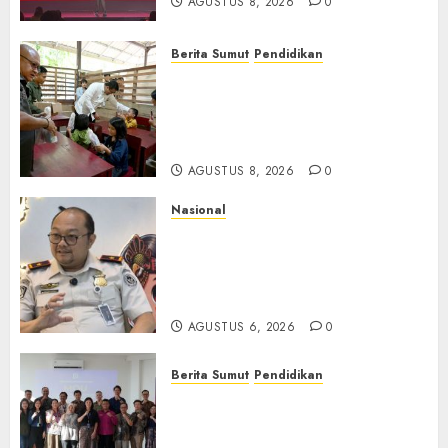
AGUSTUS 8, 2026
0
Berita Sumut
Pendidikan
Warga dan Sekolah Sambut
Gembira Rencana Gubernur
Bobby Bangun SD Negeri
Lasara di Nias Utara
AGUSTUS 8, 2026
0
Nasional
Imigrasi Semarang Perketat
Pengawasan Berlapis, Cegah
TPPO dan Tegas Tindak WNA
Bermasalah
AGUSTUS 6, 2026
0
Berita Sumut
Pendidikan
Universitas IBBI Perkuat
Kolaborasi dengan Dunia
Usaha dan Industri