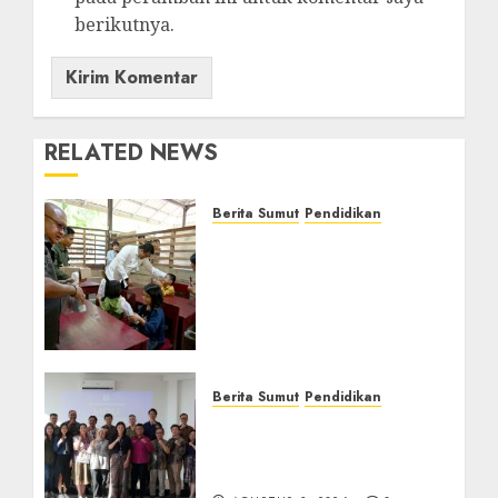
berikutnya.
RELATED NEWS
Berita Sumut
Pendidikan
Warga dan Sekolah
Sambut Gembira Rencana
Gubernur Bobby Bangun
SD Negeri Lasara di Nias
Utara
AGUSTUS 8, 2026
0
Berita Sumut
Pendidikan
Universitas IBBI Perkuat
Kolaborasi dengan Dunia
Usaha dan Industri