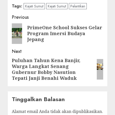
Tags:
Kajati Sumut
Kejati Sumut
Pelantikan
Post
Previous
navigation
Previous
PrimeOne School Sukses Gelar
Program Imersi Budaya
post:
Jepang
Next
Puluhan Tahun Kena Banjir,
Next
Warga Langkat Senang
post:
Gubernur Bobby Nasution
Tepati Janji Benahi Waduk
Tinggalkan Balasan
Alamat email Anda tidak akan dipublikasikan.