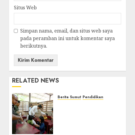
Situs Web
Simpan nama, email, dan situs web saya
pada peramban ini untuk komentar saya
berikutnya.
RELATED NEWS
Berita Sumut
Pendidikan
Warga dan Sekolah
Sambut Gembira Rencana
Gubernur Bobby Bangun
SD Negeri Lasara di Nias
Utara