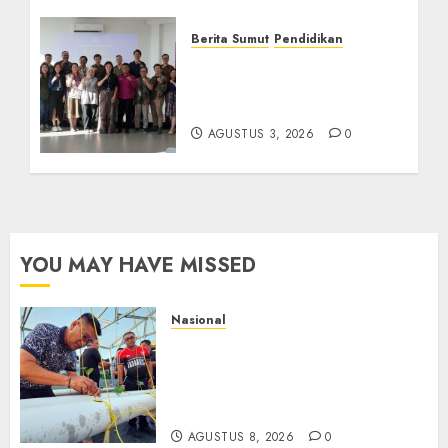
AGUSTUS 8, 2026
0
Berita Sumut
Pendidikan
Universitas IBBI Perkuat
Kolaborasi dengan Dunia
Usaha dan Industri
AGUSTUS 3, 2026
0
YOU MAY HAVE MISSED
Nasional
Lapas Gorontalo Canangkan
Green House, Dorong
Kemandirian Warga Binaan
Melalui Pertanian Modern
AGUSTUS 8, 2026
0