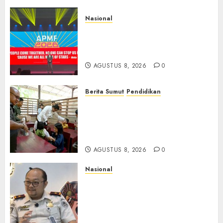
Nasional
APMF 2026 Dorong Industri
Beralih dari Kampanye ke
Kolaborasi Jangka Panjang
AGUSTUS 8, 2026
0
Berita Sumut
Pendidikan
Warga dan Sekolah Sambut
Gembira Rencana Gubernur
Bobby Bangun SD Negeri
Lasara di Nias Utara
AGUSTUS 8, 2026
0
Nasional
Imigrasi Semarang Perketat
Pengawasan Berlapis, Cegah
TPPO dan Tegas Tindak WNA
Bermasalah