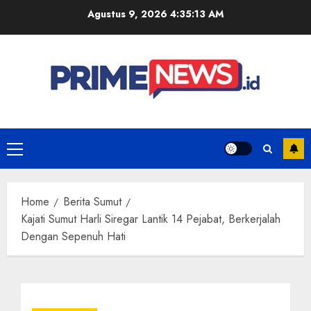
Skip
Agustus 9, 2026
4:35:14 AM
to
content
Primary
Menu
Home
Berita Sumut
Kajati Sumut Harli Siregar Lantik 14 Pejabat, Berkerjalah
Dengan Sepenuh Hati