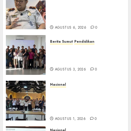
Imigrasi Semarang Perketat
Pengawasan Berlapis, Cegah
TPPO dan Tegas Tindak WNA
Bermasalah
AGUSTUS 6, 2026
0
Berita Sumut
Pendidikan
Universitas IBBI Perkuat
Kolaborasi dengan Dunia
Usaha dan Industri
AGUSTUS 3, 2026
0
Nasional
Selain Edukasi PIMPASA,
Imigrasi Yogyakarta Perketat
Pengawasan WNA di Tengah
Maraknya Scamming
AGUSTUS 1, 2026
0
Nasional