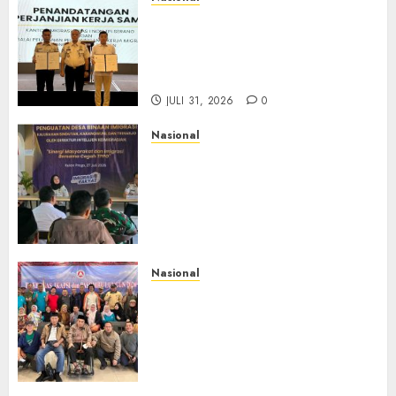
Sinergi Imigrasi Serang dan
BP3MI Banten Luncurkan
Kolaborasi MADANI, Perkuat
Desa Binaan Cegah TPPO
JULI 31, 2026
0
Nasional
Dari Lahan Jagung Seraya
Menanam Literasi
Keimigrasian, Imigrasi
Yogyakarta Bangun Benteng
Desa Cegah Dini TPPO
JULI 29, 2026
0
Nasional
Rakernas IV IKAPSI 2026
Hasilkan 13 Rekomendasi
Strategis, Raja Parlindungan
Pane: IKAPSI Harus jadi
Kekuatan Pembangunan
Sipirok dan Bangsa