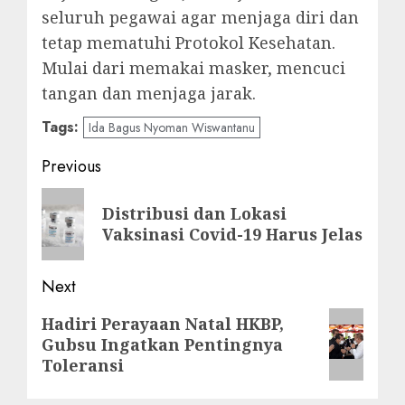
seluruh pegawai agar menjaga diri dan
tetap mematuhi Protokol Kesehatan.
Mulai dari memakai masker, mencuci
tangan dan menjaga jarak.
Tags:
Ida Bagus Nyoman Wiswantanu
Post
Previous
navigation
Previous
Distribusi dan Lokasi
post:
Vaksinasi Covid-19 Harus Jelas
Next
Next
Hadiri Perayaan Natal HKBP,
Gubsu Ingatkan Pentingnya
post:
Toleransi