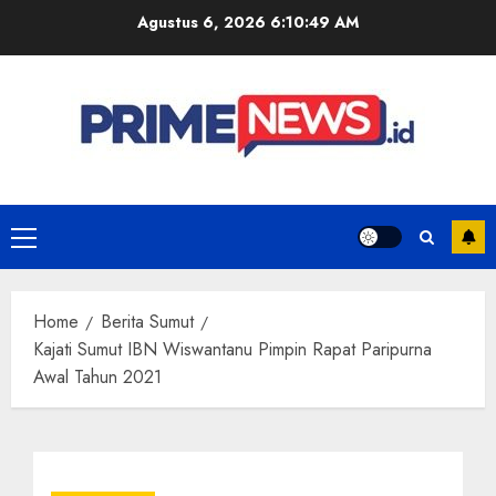
Skip
Agustus 6, 2026
6:10:50 AM
to
content
Primary
Menu
Home
Berita Sumut
Kajati Sumut IBN Wiswantanu Pimpin Rapat Paripurna
Awal Tahun 2021