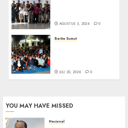
Universitas IBBI Perkuat
Kolaborasi dengan Dunia
Usaha dan Industri
AGUSTUS 3, 2026
0
Berita Sumut
Bersama Bobby Nasution,
Ribuan Masyarakat Nias
Nikmati Serunya Final
Piala Dunia 2026
JULI 20, 2026
0
YOU MAY HAVE MISSED
Nasional