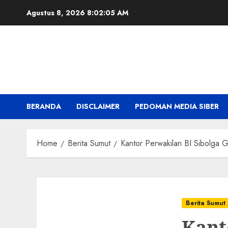
Skip
Agustus 8, 2026
8:02:07 AM
to
content
BERANDA
DISCLAIMER
PEDOMAN MEDIA SIBER
Home
Berita Sumut
Kantor Perwakilan BI Sibolga 
Berita Sumut
Kant