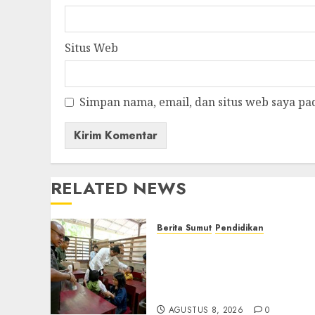
Situs Web
Simpan nama, email, dan situs web saya pa
RELATED NEWS
Berita Sumut
Pendidikan
Warga dan Sekolah Sambu
Gembira Rencana Gubern
Bobby Bangun SD Negeri
Lasara di Nias Utara
AGUSTUS 8, 2026
0