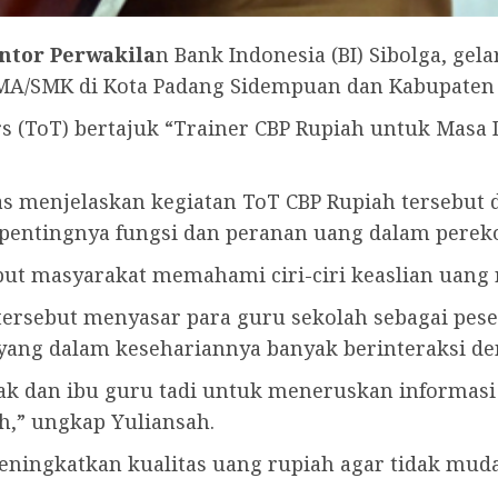
tor Perwakila
n Bank Indonesia (BI) Sibolga, gela
A/SMK di Kota Padang Sidempuan dan Kabupaten Ta
ers (ToT) bertajuk “Trainer CBP Rupiah untuk Masa 
ias menjelaskan kegiatan ToT CBP Rupiah tersebu
pentingnya fungsi dan peranan uang dalam perek
ebut masyarakat memahami ciri-ciri keaslian uang 
tersebut menyasar para guru sekolah sebagai pes
 yang dalam kesehariannya banyak berinteraksi d
k dan ibu guru tadi untuk meneruskan informasi
ah,” ungkap Yuliansah.
ningkatkan kualitas uang rupiah agar tidak mud