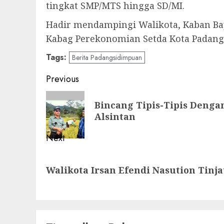
tingkat SMP/MTS hingga SD/MI.
Hadir mendampingi Walikota, Kaban Ba
Kabag Perekonomian Setda Kota Padan
Tags:
Berita Padangsidimpuan
Post
Previous
navigation
Previous
Bincang Tipis-Tipis Denga
post:
Alsintan
Next
Next
Walikota Irsan Efendi Nasution Tinj
post: