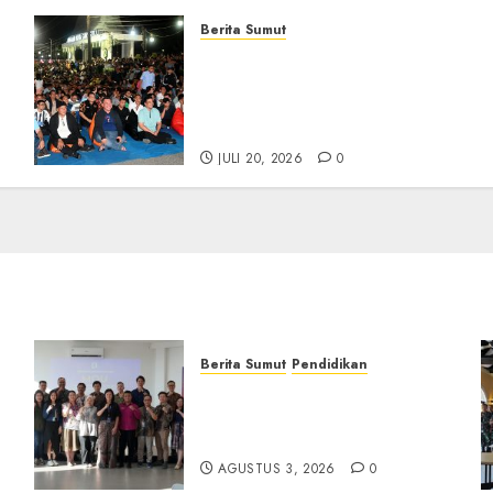
Berita Sumut
Bersama Bobby Nasution,
Ribuan Masyarakat Nias
Nikmati Serunya Final
Piala Dunia 2026
JULI 20, 2026
0
Berita Sumut
Pendidikan
Universitas IBBI Perkuat
Kolaborasi dengan Dunia
Usaha dan Industri
AGUSTUS 3, 2026
0