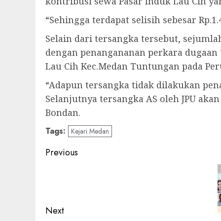
kontribusi sewa Pasar Induk Lau Cih yan
“Sehingga terdapat selisih sebesar Rp.1.
Selain dari tersangka tersebut, sejuml
dengan penangananan perkara dugaan ti
Lau Cih Kec.Medan Tuntungan pada Per
“Adapun tersangka tidak dilakukan pen
Selanjutnya tersangka AS oleh JPU aka
Bondan.
Tags:
Kejari Medan
Post
Previous
navigation
Previous
post:
Next