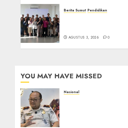
Berita Sumut
Pendidikan
Universitas IBBI Perkuat
Kolaborasi dengan Dunia
Usaha dan Industri
AGUSTUS 3, 2026
0
YOU MAY HAVE MISSED
Nasional
Imigrasi Semarang
Perketat Pengawasan
Berlapis, Cegah TPPO dan
Tegas Tindak WNA
Bermasalah