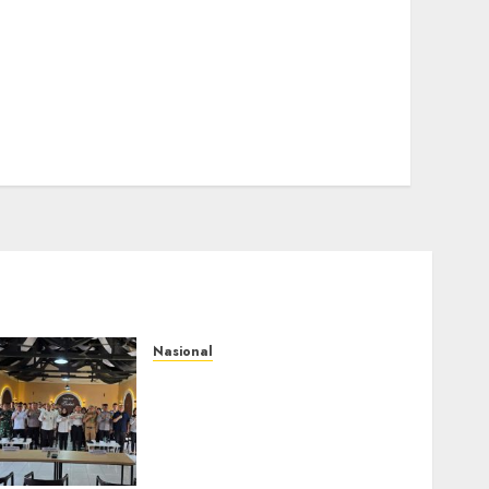
Nasional
Selain Edukasi PIMPASA,
Imigrasi Yogyakarta
Perketat Pengawasan WNA
di Tengah Maraknya
Scamming