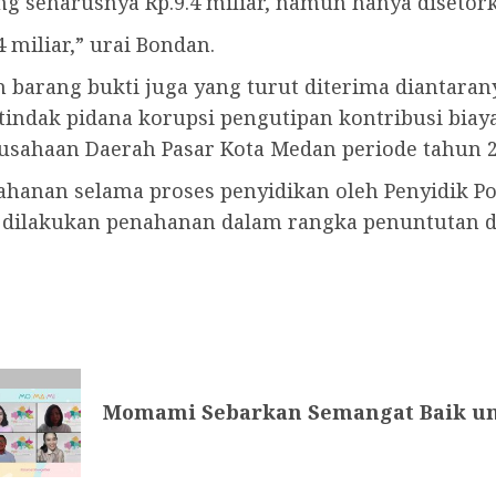
g seharusnya Rp.9.4 miliar, namun hanya disetorka
4 miliar,” urai Bondan.
ah barang bukti juga yang turut diterima diantar
ndak pidana korupsi pengutipan kontribusi biaya
usahaan Daerah Pasar Kota Medan periode tahun 2
ahanan selama proses penyidikan oleh Penyidik P
n dilakukan penahanan dalam rangka penuntutan di
Momami Sebarkan Semangat Baik u