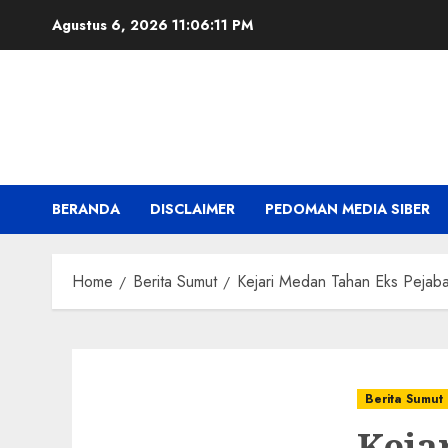
Skip
Agustus 6, 2026
11:06:12 PM
to
content
BERANDA
DISCLAIMER
PEDOMAN MEDIA SIBER
Home
Berita Sumut
Kejari Medan Tahan Eks Pejab
Berita Sumut
Keja