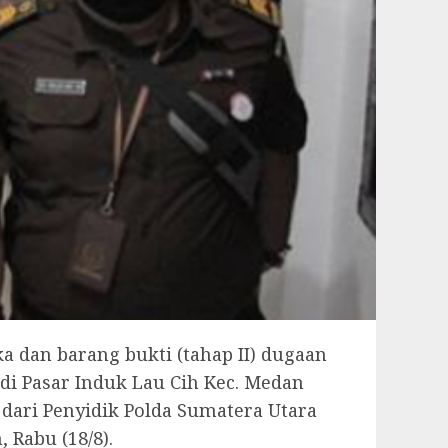
 dan barang bukti (tahap II) dugaan
di Pasar Induk Lau Cih Kec. Medan
dari Penyidik Polda Sumatera Utara
Rabu (18/8).