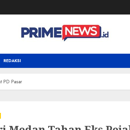
REDAKSI
at PD Pasar
ri Medan Tahan Eks Peja