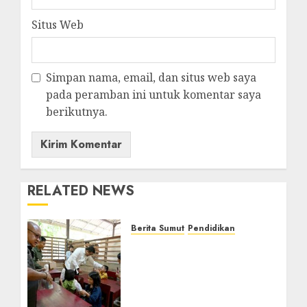
Situs Web
Simpan nama, email, dan situs web saya
pada peramban ini untuk komentar saya
berikutnya.
RELATED NEWS
Berita Sumut
Pendidikan
Warga dan Sekolah
Sambut Gembira Rencana
Gubernur Bobby Bangun
SD Negeri Lasara di Nias
Utara