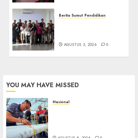
AGUSTUS 8, 2026
0
Berita Sumut
Pendidikan
Universitas IBBI Perkuat
Kolaborasi dengan Dunia
Usaha dan Industri
AGUSTUS 3, 2026
0
YOU MAY HAVE MISSED
Nasional
Lapas Gorontalo Canangkan
Green House, Dorong
Kemandirian Warga Binaan
Melalui Pertanian Modern