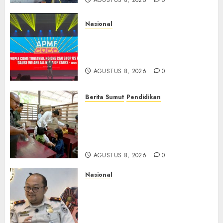
AGUSTUS 8, 2026
0
Nasional
APMF 2026 Dorong Industri
Beralih dari Kampanye ke
Kolaborasi Jangka Panjang
AGUSTUS 8, 2026
0
Berita Sumut
Pendidikan
Warga dan Sekolah Sambut
Gembira Rencana Gubernur
Bobby Bangun SD Negeri
Lasara di Nias Utara
AGUSTUS 8, 2026
0
Nasional
Imigrasi Semarang Perketat
Pengawasan Berlapis, Cegah
TPPO dan Tegas Tindak WNA
Bermasalah