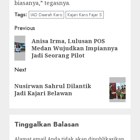
biasanya,” tegasnya.
Tags:
IAD Daerah Karo
Kajari Karo Fajar S
Post
Previous
navigation
Previous
Anisa Irma, Lulusan POS
Medan Wujudkan Impiannya
post:
Jadi Seorang Pilot
Next
Next
Nusirwan Sahrul Dilantik
post:
Jadi Kajari Belawan
Tinggalkan Balasan
Alamat email Anda tidak akan dipublikasikan.