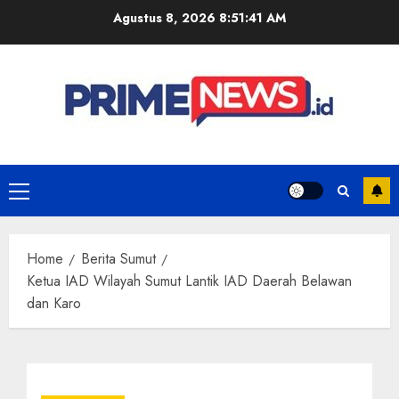
Skip
Agustus 8, 2026
8:51:42 AM
to
content
Primary
Menu
Home
Berita Sumut
Ketua IAD Wilayah Sumut Lantik IAD Daerah Belawan
dan Karo