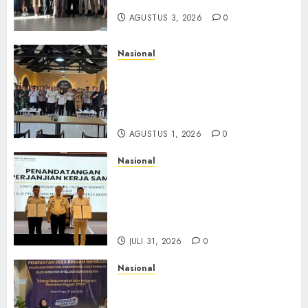
Usaha dan Industri
AGUSTUS 3, 2026
0
Nasional
Selain Edukasi PIMPASA,
Imigrasi Yogyakarta Perketat
Pengawasan WNA di Tengah
Maraknya Scamming
AGUSTUS 1, 2026
0
Nasional
Sinergi Imigrasi Serang dan
BP3MI Banten Luncurkan
Kolaborasi MADANI, Perkuat
Desa Binaan Cegah TPPO
JULI 31, 2026
0
Nasional
Dari Lahan Jagung Seraya
Menanam Literasi