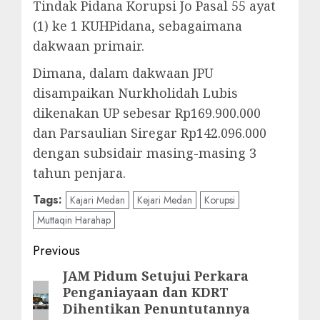
Tindak Pidana Korupsi Jo Pasal 55 ayat
(1) ke 1 KUHPidana, sebagaimana
dakwaan primair.
Dimana, dalam dakwaan JPU
disampaikan Nurkholidah Lubis
dikenakan UP sebesar Rp169.900.000
dan Parsaulian Siregar Rp142.096.000
dengan subsidair masing-masing 3
tahun penjara.
Tags:
Kajari Medan
Kejari Medan
Korupsi
Muttaqin Harahap
Post
Previous
navigation
JAM Pidum Setujui Perkara
Previous
Penganiayaan dan KDRT
post:
Dihentikan Penuntutannya