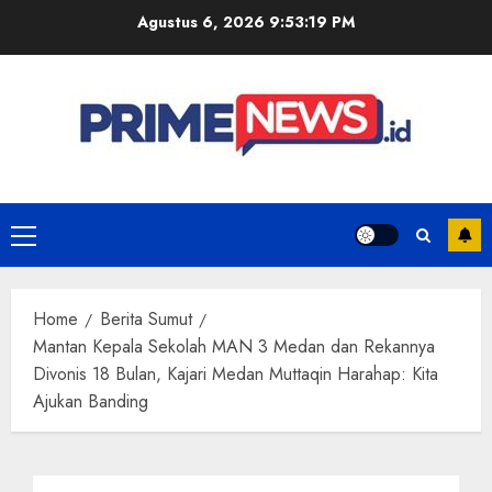
Skip
Agustus 6, 2026
9:53:20 PM
to
content
Primary
Menu
Home
Berita Sumut
Mantan Kepala Sekolah MAN 3 Medan dan Rekannya
Divonis 18 Bulan, Kajari Medan Muttaqin Harahap: Kita
Ajukan Banding