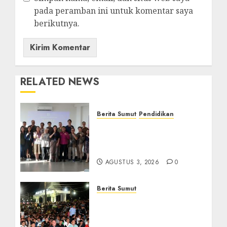
pada peramban ini untuk komentar saya
berikutnya.
RELATED NEWS
Berita Sumut
Pendidikan
Universitas IBBI Perkuat
Kolaborasi dengan Dunia
Usaha dan Industri
AGUSTUS 3, 2026
0
Berita Sumut
Bersama Bobby Nasution,
Ribuan Masyarakat Nias
Nikmati Serunya Final