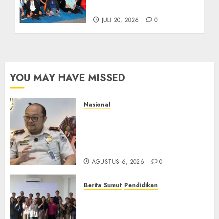
Piala Dunia 2026
JULI 20, 2026
0
YOU MAY HAVE MISSED
Nasional
Imigrasi Semarang Perketat
Pengawasan Berlapis, Cegah
TPPO dan Tegas Tindak WNA
Bermasalah
AGUSTUS 6, 2026
0
Berita Sumut
Pendidikan
Universitas IBBI Perkuat
Kolaborasi dengan Dunia