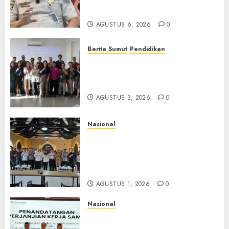
TPPO dan Tegas Tindak WNA
Bermasalah
AGUSTUS 6, 2026
0
Berita Sumut
Pendidikan
Universitas IBBI Perkuat
Kolaborasi dengan Dunia
Usaha dan Industri
AGUSTUS 3, 2026
0
Nasional
Selain Edukasi PIMPASA,
Imigrasi Yogyakarta Perketat
Pengawasan WNA di Tengah
Maraknya Scamming
AGUSTUS 1, 2026
0
Nasional
Sinergi Imigrasi Serang dan
BP3MI Banten Luncurkan