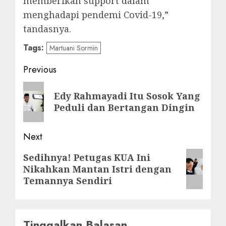
memberikan support dalam
menghadapi pendemi Covid-19,”
tandasnya.
Tags:
Martuani Sormin
Post
Previous
navigation
Previous
Edy Rahmayadi Itu Sosok Yang
post:
Peduli dan Bertangan Dingin
Next
Next
Sedihnya! Petugas KUA Ini
Nikahkan Mantan Istri dengan
post:
Temannya Sendiri
Tinggalkan Balasan