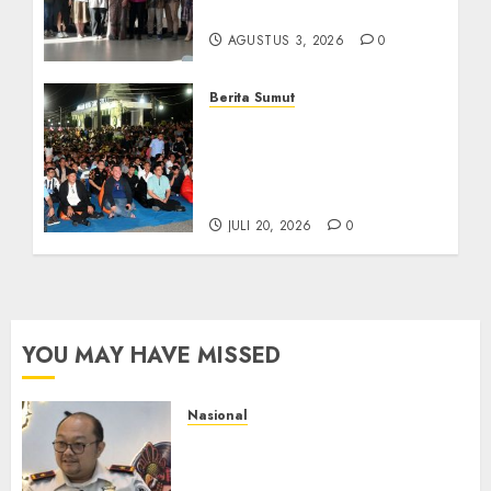
Usaha dan Industri
AGUSTUS 3, 2026
0
Berita Sumut
Bersama Bobby Nasution,
Ribuan Masyarakat Nias
Nikmati Serunya Final
Piala Dunia 2026
JULI 20, 2026
0
YOU MAY HAVE MISSED
Nasional
Imigrasi Semarang Perketat
Pengawasan Berlapis, Cegah