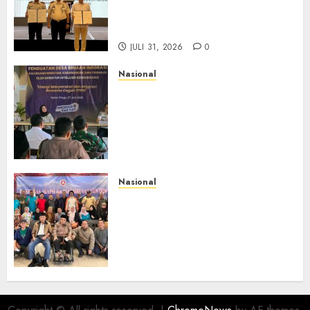
Kolaborasi MADANI, Perkuat
Desa Binaan Cegah TPPO
JULI 31, 2026
0
Nasional
Dari Lahan Jagung Seraya
Menanam Literasi
Keimigrasian, Imigrasi
Yogyakarta Bangun Benteng
Desa Cegah Dini TPPO
JULI 29, 2026
0
Nasional
Rakernas IV IKAPSI 2026
Hasilkan 13 Rekomendasi
Strategis, Raja Parlindungan
Pane: IKAPSI Harus jadi
Kekuatan Pembangunan
Sipirok dan Bangsa
JULI 28, 2026
0