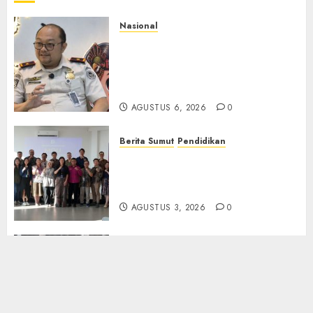
Nasional
Imigrasi Semarang Perketat
Pengawasan Berlapis, Cegah
TPPO dan Tegas Tindak WNA
Bermasalah
AGUSTUS 6, 2026
0
Berita Sumut
Pendidikan
Universitas IBBI Perkuat
Kolaborasi dengan Dunia
Usaha dan Industri
AGUSTUS 3, 2026
0
Nasional
Selain Edukasi PIMPASA,
Imigrasi Yogyakarta Perketat
Pengawasan WNA di Tengah
Maraknya Scamming