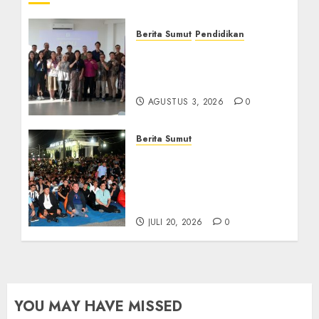
Berita Sumut
Pendidikan
Universitas IBBI Perkuat
Kolaborasi dengan Dunia
Usaha dan Industri
AGUSTUS 3, 2026
0
Berita Sumut
Bersama Bobby Nasution,
Ribuan Masyarakat Nias
Nikmati Serunya Final
Piala Dunia 2026
JULI 20, 2026
0
YOU MAY HAVE MISSED