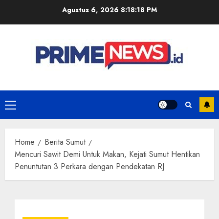
Skip
Agustus 6, 2026
8:18:18 PM
to
content
Primary
Menu
Home
Berita Sumut
Mencuri Sawit Demi Untuk Makan, Kejati Sumut Hentikan
Penuntutan 3 Perkara dengan Pendekatan RJ