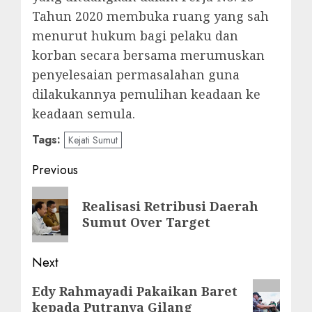
Tahun 2020 membuka ruang yang sah
menurut hukum bagi pelaku dan
korban secara bersama merumuskan
penyelesaian permasalahan guna
dilakukannya pemulihan keadaan ke
keadaan semula.
Tags:
Kejati Sumut
Post
Previous
navigation
Previous
Realisasi Retribusi Daerah
post:
Sumut Over Target
Next
Next
Edy Rahmayadi Pakaikan Baret
kepada Putranya Gilang
post: