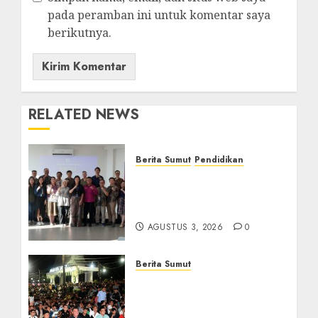
pada peramban ini untuk komentar saya
berikutnya.
RELATED NEWS
Berita Sumut
Pendidikan
Universitas IBBI Perkuat
Kolaborasi dengan Dunia
Usaha dan Industri
AGUSTUS 3, 2026
0
Berita Sumut
Bersama Bobby Nasution,
Ribuan Masyarakat Nias
Nikmati Serunya Final