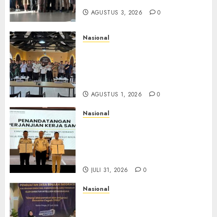
AGUSTUS 3, 2026
0
Nasional
Selain Edukasi PIMPASA,
Imigrasi Yogyakarta Perketat
Pengawasan WNA di Tengah
Maraknya Scamming
AGUSTUS 1, 2026
0
Nasional
Sinergi Imigrasi Serang dan
BP3MI Banten Luncurkan
Kolaborasi MADANI, Perkuat
Desa Binaan Cegah TPPO
JULI 31, 2026
0
Nasional
Dari Lahan Jagung Seraya
Menanam Literasi