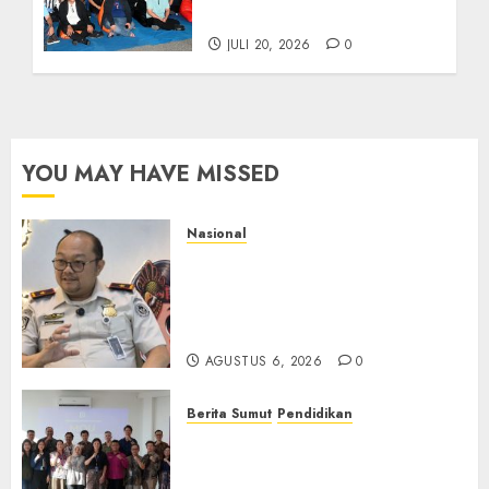
Piala Dunia 2026
JULI 20, 2026
0
YOU MAY HAVE MISSED
Nasional
Imigrasi Semarang Perketat
Pengawasan Berlapis, Cegah
TPPO dan Tegas Tindak WNA
Bermasalah
AGUSTUS 6, 2026
0
Berita Sumut
Pendidikan
Universitas IBBI Perkuat
Kolaborasi dengan Dunia
Usaha dan Industri