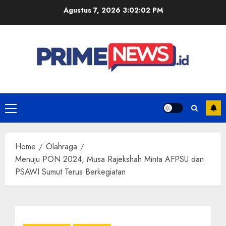
Skip
Agustus 7, 2026
3:02:02 PM
to
content
Primary
Menu
Home
Olahraga
Menuju PON 2024, Musa Rajekshah Minta AFPSU dan
PSAWI Sumut Terus Berkegiatan