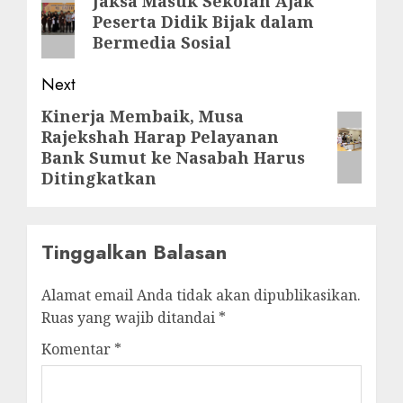
Jaksa Masuk Sekolah Ajak
Peserta Didik Bijak dalam
post:
Bermedia Sosial
Next
Kinerja Membaik, Musa
Next
Rajekshah Harap Pelayanan
post:
Bank Sumut ke Nasabah Harus
Ditingkatkan
Tinggalkan Balasan
Alamat email Anda tidak akan dipublikasikan.
Ruas yang wajib ditandai
*
Komentar
*