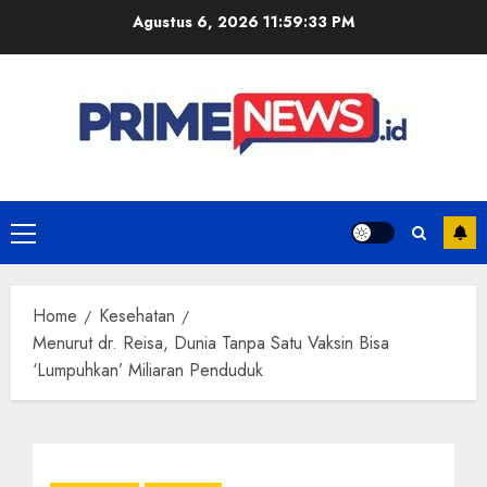
Skip
Agustus 6, 2026
11:59:34 PM
to
content
Primary
Menu
Home
Kesehatan
Menurut dr. Reisa, Dunia Tanpa Satu Vaksin Bisa
‘Lumpuhkan’ Miliaran Penduduk