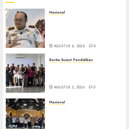
Nasional
Imigrasi Semarang Perketat
Pengawasan Berlapis, Cegah
TPPO dan Tegas Tindak WNA
Bermasalah
AGUSTUS 6, 2026
0
Berita Sumut
Pendidikan
Universitas IBBI Perkuat
Kolaborasi dengan Dunia
Usaha dan Industri
AGUSTUS 3, 2026
0
Nasional
Selain Edukasi PIMPASA,
Imigrasi Yogyakarta Perketat
Pengawasan WNA di Tengah
Maraknya Scamming