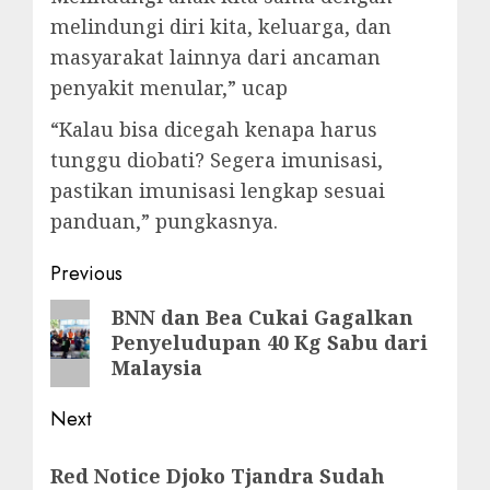
melindungi diri kita, keluarga, dan
masyarakat lainnya dari ancaman
penyakit menular,” ucap
“Kalau bisa dicegah kenapa harus
tunggu diobati? Segera imunisasi,
pastikan imunisasi lengkap sesuai
panduan,” pungkasnya.
Post
Previous
navigation
Previous
BNN dan Bea Cukai Gagalkan
Penyeludupan 40 Kg Sabu dari
post:
Malaysia
Next
Next
Red Notice Djoko Tjandra Sudah
post: