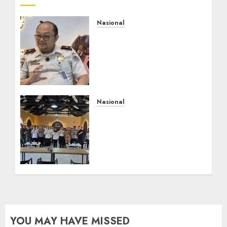
Nasional
Imigrasi Semarang
Perketat Pengawasan
Berlapis, Cegah TPPO
dan Tegas Tindak WNA
Bermasalah
AGUSTUS 6, 2026
0
Nasional
Selain Edukasi PIMPASA,
Imigrasi Yogyakarta
Perketat Pengawasan
WNA di Tengah
Maraknya Scamming
AGUSTUS 1, 2026
0
YOU MAY HAVE MISSED