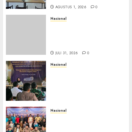
AGUSTUS 1, 2026
0
Nasional
Sinergi Imigrasi Serang dan
BP3MI Banten Luncurkan
Kolaborasi MADANI, Perkuat
Desa Binaan Cegah TPPO
JULI 31, 2026
0
Nasional
Dari Lahan Jagung Seraya
Menanam Literasi
Keimigrasian, Imigrasi
Yogyakarta Bangun Benteng
Desa Cegah Dini TPPO
JULI 29, 2026
0
Nasional
Rakernas IV IKAPSI 2026
Hasilkan 13 Rekomendasi
Strategis, Raja Parlindungan