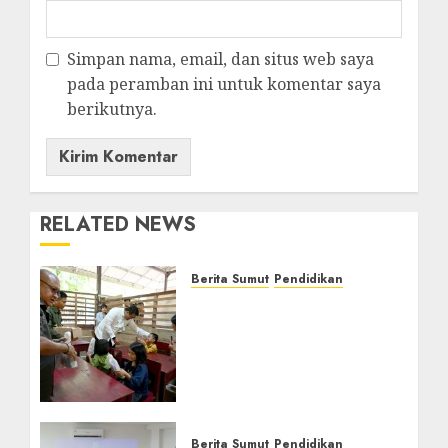
Simpan nama, email, dan situs web saya
pada peramban ini untuk komentar saya
berikutnya.
RELATED NEWS
Berita Sumut
Pendidikan
Warga dan Sekolah
Sambut Gembira Rencana
Gubernur Bobby Bangun
SD Negeri Lasara di Nias
Utara
AGUSTUS 8, 2026
0
Berita Sumut
Pendidikan