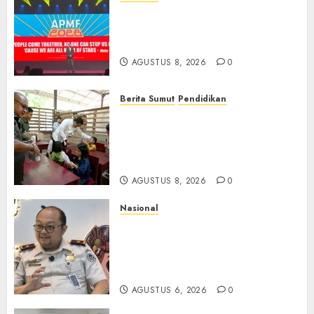
APMF 2026 Dorong Industri
Beralih dari Kampanye ke
Kolaborasi Jangka Panjang
AGUSTUS 8, 2026
0
Berita Sumut
Pendidikan
Warga dan Sekolah Sambut
Gembira Rencana Gubernur
Bobby Bangun SD Negeri
Lasara di Nias Utara
AGUSTUS 8, 2026
0
Nasional
Imigrasi Semarang Perketat
Pengawasan Berlapis, Cegah
TPPO dan Tegas Tindak WNA
Bermasalah
AGUSTUS 6, 2026
0