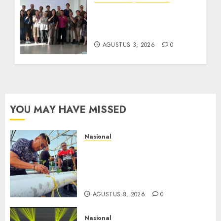
Universitas IBBI Perkuat
Kolaborasi dengan Dunia
Usaha dan Industri
AGUSTUS 3, 2026
0
YOU MAY HAVE MISSED
Nasional
Lapas Gorontalo Canangkan
Green House, Dorong
Kemandirian Warga Binaan
Melalui Pertanian Modern
AGUSTUS 8, 2026
0
Nasional