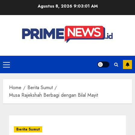
Skip
Agustus 8, 2026
9:03:01 AM
to
content
Primary
Menu
Home
Berita Sumut
Musa Rajekshah Berbagi dengan Bilal Mayit
Berita Sumut