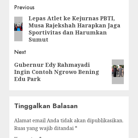
Post
Previous
navigation
Lepas Atlet ke Kejurnas PBTI,
Previous
Musa Rajekshah Harapkan Jaga
post:
Sportivitas dan Harumkan
Sumut
Next
Next
Gubernur Edy Rahmayadi
Ingin Contoh Ngrowo Bening
post:
Edu Park
Tinggalkan Balasan
Alamat email Anda tidak akan dipublikasikan.
Ruas yang wajib ditandai
*