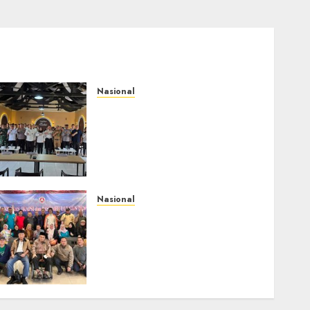
Nasional
Selain Edukasi PIMPASA,
Imigrasi Yogyakarta
Perketat Pengawasan WNA
di Tengah Maraknya
Scamming
AGUSTUS 1, 2026
0
Nasional
Rakernas IV IKAPSI 2026
Hasilkan 13 Rekomendasi
Strategis, Raja
Parlindungan Pane: IKAPSI
Harus jadi Kekuatan
Pembangunan Sipirok dan
Bangsa