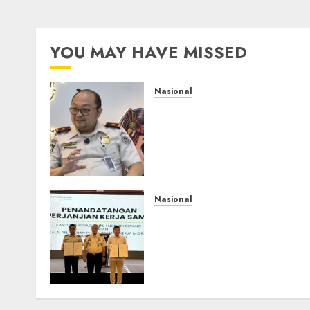
YOU MAY HAVE MISSED
Nasional
Imigrasi Semarang
Perketat Pengawasan
Berlapis, Cegah TPPO dan
Tegas Tindak WNA
Bermasalah
AGUSTUS 6, 2026
0
Nasional
Sinergi Imigrasi Serang
dan BP3MI Banten
Luncurkan Kolaborasi
MADANI, Perkuat Desa
Binaan Cegah TPPO
JULI 31, 2026
0