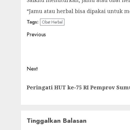
Saikhu menuturkan, jamu atau obat her
“Jamu atau herbal bisa dipakai untuk me
Tags:
Obat Herbal
Post
Previous
navigation
Previous
post:
Next
Next
Peringati HUT ke-75 RI Pemprov Sum
post:
Tinggalkan Balasan