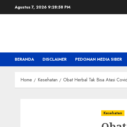
Skip
Agustus 7, 2026
9:28:59 PM
to
content
BERANDA
DISCLAIMER
PEDOMAN MEDIA SIBER
Home
Kesehatan
Obat Herbal Tak Bisa Atasi Covi
Kesehatan
Obat