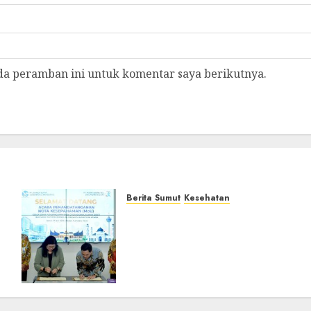
da peramban ini untuk komentar saya berikutnya.
Berita Sumut
Kesehatan
Sumut Siapkan Rumah
Sakit Bertaraf
s
Internasional, PT Dhirga
Surya dan Murni Teguh
Teken MoU
JUNI 19, 2026
0