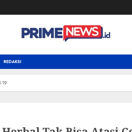
REDAKSI
d-19
 Herbal Tak Bisa Atasi C