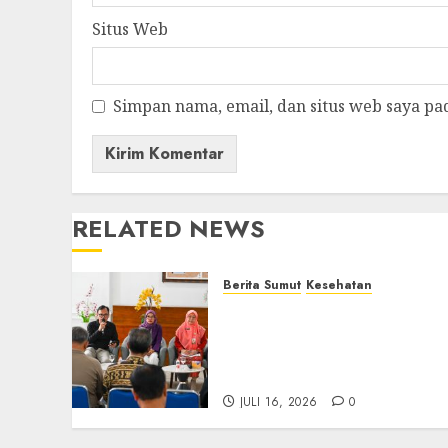
Situs Web
Simpan nama, email, dan situs web saya pa
RELATED NEWS
Berita Sumut
Kesehatan
RSJ Prof Dr M Ildrem
Hadirkan Telekonseling
dan Daycare, Perluas Akse
Layanan Kesehatan Jiwa
JULI 16, 2026
0