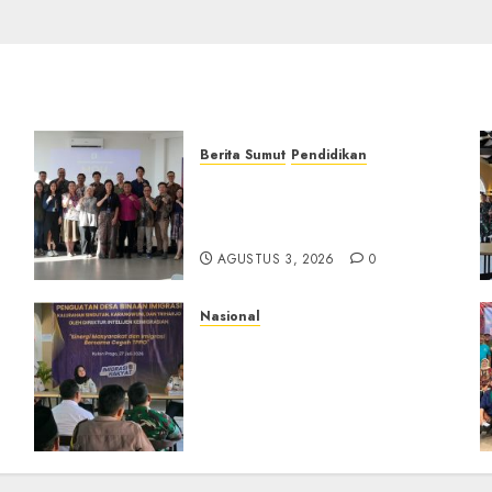
Berita Sumut
Pendidikan
Universitas IBBI Perkuat
Kolaborasi dengan Dunia
Usaha dan Industri
AGUSTUS 3, 2026
0
Nasional
Dari Lahan Jagung Seraya
Menanam Literasi
Keimigrasian, Imigrasi
Yogyakarta Bangun
Benteng Desa Cegah Dini
TPPO