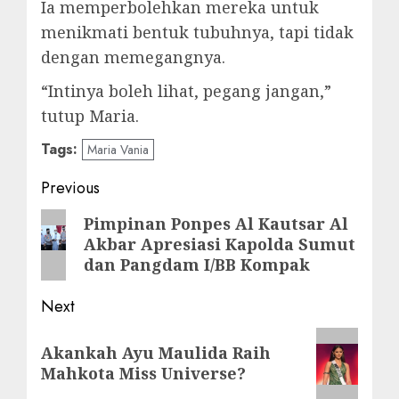
Ia memperbolehkan mereka untuk
menikmati bentuk tubuhnya, tapi tidak
dengan memegangnya.
“Intinya boleh lihat, pegang jangan,”
tutup Maria.
Tags:
Maria Vania
Post
Previous
navigation
Previous
Pimpinan Ponpes Al Kautsar Al
Akbar Apresiasi Kapolda Sumut
post:
dan Pangdam I/BB Kompak
Next
Next
Akankah Ayu Maulida Raih
post:
Mahkota Miss Universe?