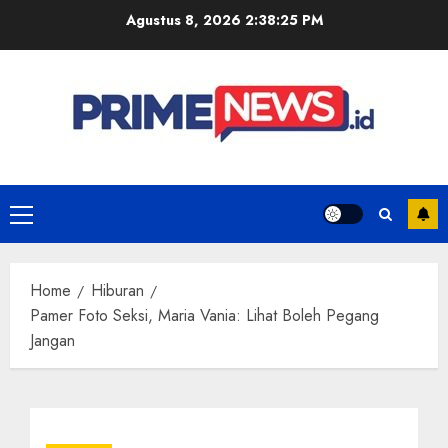
Skip
Agustus 8, 2026
2:38:25 PM
to
content
Primary
Menu
Home
Hiburan
Pamer Foto Seksi, Maria Vania: Lihat Boleh Pegang
Jangan