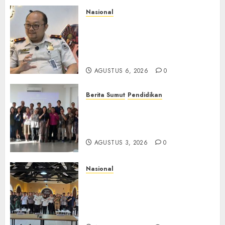
Nasional
Imigrasi Semarang Perketat
Pengawasan Berlapis, Cegah
TPPO dan Tegas Tindak WNA
Bermasalah
AGUSTUS 6, 2026
0
Berita Sumut
Pendidikan
Universitas IBBI Perkuat
Kolaborasi dengan Dunia
Usaha dan Industri
AGUSTUS 3, 2026
0
Nasional
Selain Edukasi PIMPASA,
Imigrasi Yogyakarta Perketat
Pengawasan WNA di Tengah
Maraknya Scamming