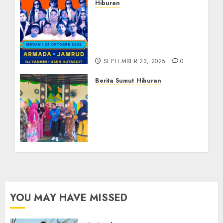
Hiburan
Armada, Jamrud, DJ
Yasmin, Osen Hutasoit
dan SRF Siap Ramaikan
Suara Loka Medan
SEPTEMBER 23, 2025
0
Berita Sumut
Hiburan
Bertema “Manjappal tu
Balian, Mangalingei tu
Bagasan”, ‘RCM
Bersenandung’ Puaskan
Pengunjung Water Boom
Gunung Tua Paluta
AGUSTUS 28, 2023
0
YOU MAY HAVE MISSED