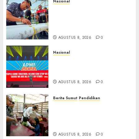
Nasional
Lapas Gorontalo Canangkan
Green House, Dorong
Kemandirian Warga Binaan
Melalui Pertanian Modern
AGUSTUS 8, 2026
0
Nasional
APMF 2026 Dorong Industri
Beralih dari Kampanye ke
Kolaborasi Jangka Panjang
AGUSTUS 8, 2026
0
Berita Sumut
Pendidikan
Warga dan Sekolah Sambut
Gembira Rencana Gubernur
Bobby Bangun SD Negeri
Lasara di Nias Utara
AGUSTUS 8, 2026
0