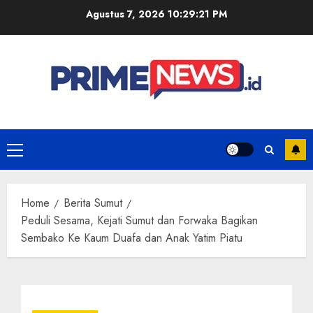
Skip
Agustus 7, 2026
10:29:22 PM
to
content
Primary
Menu
Home
Berita Sumut
Peduli Sesama, Kejati Sumut dan Forwaka Bagikan
Sembako Ke Kaum Duafa dan Anak Yatim Piatu