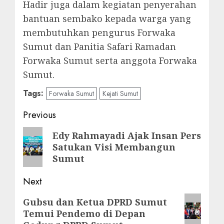
Hadir juga dalam kegiatan penyerahan
bantuan sembako kepada warga yang
membutuhkan pengurus Forwaka
Sumut dan Panitia Safari Ramadan
Forwaka Sumut serta anggota Forwaka
Sumut.
Tags:
Forwaka Sumut
Kejati Sumut
Post
Previous
navigation
Previous
Edy Rahmayadi Ajak Insan Pers
Satukan Visi Membangun
post:
Sumut
Next
Next
Gubsu dan Ketua DPRD Sumut
Temui Pendemo di Depan
post: