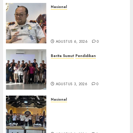
Nasional
Imigrasi Semarang Perketat
Pengawasan Berlapis, Cegah
TPPO dan Tegas Tindak WNA
Bermasalah
AGUSTUS 6, 2026
0
Berita Sumut
Pendidikan
Universitas IBBI Perkuat
Kolaborasi dengan Dunia
Usaha dan Industri
AGUSTUS 3, 2026
0
Nasional
Selain Edukasi PIMPASA,
Imigrasi Yogyakarta Perketat
Pengawasan WNA di Tengah
Maraknya Scamming