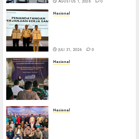
AGUSTUS 1, 2026
0
Nasional
Sinergi Imigrasi Serang dan
BP3MI Banten Luncurkan
Kolaborasi MADANI, Perkuat
Desa Binaan Cegah TPPO
JULI 31, 2026
0
Nasional
Dari Lahan Jagung Seraya
Menanam Literasi
Keimigrasian, Imigrasi
Yogyakarta Bangun Benteng
Desa Cegah Dini TPPO
JULI 29, 2026
0
Nasional
Rakernas IV IKAPSI 2026
Hasilkan 13 Rekomendasi
Strategis, Raja Parlindungan
Pane: IKAPSI Harus jadi