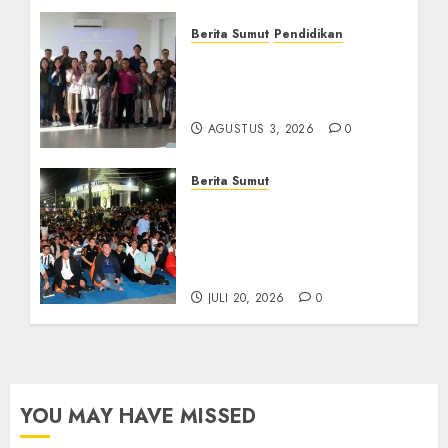
Berita Sumut
Pendidikan
Universitas IBBI Perkuat
Kolaborasi dengan Dunia
Usaha dan Industri
AGUSTUS 3, 2026
0
Berita Sumut
Bersama Bobby Nasution,
Ribuan Masyarakat Nias
Nikmati Serunya Final
Piala Dunia 2026
JULI 20, 2026
0
YOU MAY HAVE MISSED