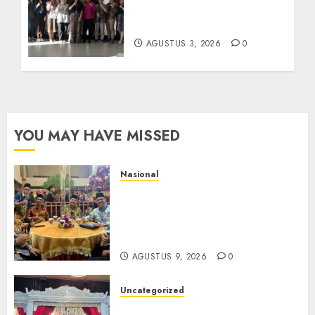
Kolaborasi dengan Dunia
Usaha dan Industri
AGUSTUS 3, 2026
0
YOU MAY HAVE MISSED
Nasional
Mata Air Sosial Hamsir
Siregar RCM: Mengalir dari
Ketulusan, Bermuara pada
Persaudaraan
AGUSTUS 9, 2026
0
Uncategorized
Magodang-Odang Accimun,