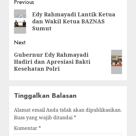
Post
Previous
navigation
Previous
Edy Rahmayadi Lantik Ketua
dan Wakil Ketua BAZNAS
post:
Sumut
Next
Next
Gubernur Edy Rahmayadi
Hadiri dan Apresiasi Bakti
post:
Kesehatan Polri
Tinggalkan Balasan
Alamat email Anda tidak akan dipublikasikan.
Ruas yang wajib ditandai
*
Komentar
*