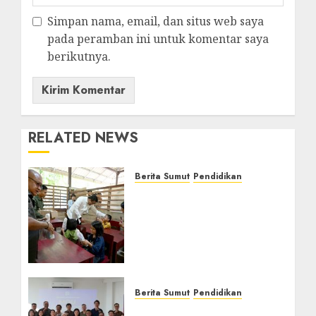
Simpan nama, email, dan situs web saya
pada peramban ini untuk komentar saya
berikutnya.
RELATED NEWS
Berita Sumut
Pendidikan
Warga dan Sekolah
Sambut Gembira Rencana
Gubernur Bobby Bangun
SD Negeri Lasara di Nias
Utara
AGUSTUS 8, 2026
0
Berita Sumut
Pendidikan
Universitas IBBI Perkuat