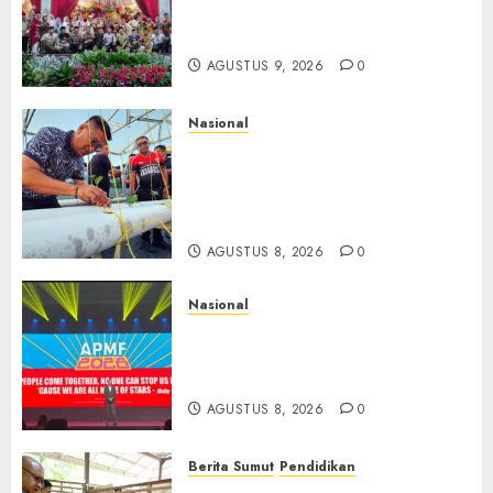
Dibesarkan dengan Cinta,
Dilepas dengan Doa
AGUSTUS 9, 2026
0
Nasional
Lapas Gorontalo Canangkan
Green House, Dorong
Kemandirian Warga Binaan
Melalui Pertanian Modern
AGUSTUS 8, 2026
0
Nasional
APMF 2026 Dorong Industri
Beralih dari Kampanye ke
Kolaborasi Jangka Panjang
AGUSTUS 8, 2026
0
Berita Sumut
Pendidikan