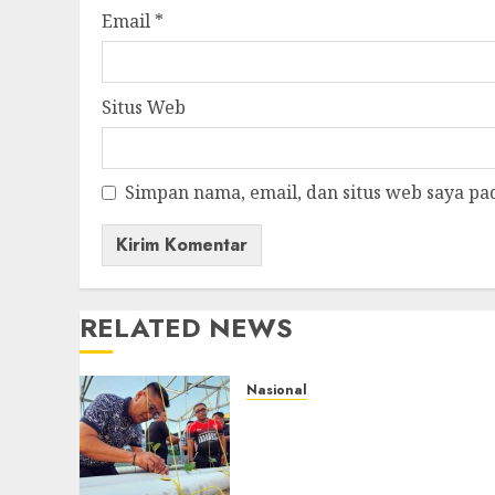
Email
*
Situs Web
Simpan nama, email, dan situs web saya pa
RELATED NEWS
Nasional
Lapas Gorontalo
Canangkan Green House,
Dorong Kemandirian
Warga Binaan Melalui