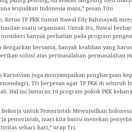
yang paling penting, dirasakan langsung oleh masy
na wujudkan Indonesia maju,” pesan Tito.
o, Ketua TP PKK Sumut Nawal Edy Rahmayadi meng
asilan suatu organisasi. Untuk itu, Nawal berha
 memberi banyak perhatian pada program pengem
a dengarkan bersama, banyak keahlian yang harus 
ikan solusi atas permasalahan-permasalahan ma
ito Karnavian juga menyampaikan penghargaan kep
mendagri, Tri berpesan agar TP PKK di seluruh I
h. Hal ini lantaran 10 program pokok PKK kebany
 Bekerja untuk Pemerintah Mewujudkan Indonesia 
ja pemerintah, mari kita bantu menekan penyeba
vitas sehari-hari,” ucap Tri.