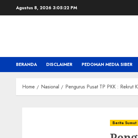
Skip
Agustus 8, 2026
3:05:23 PM
to
content
BERANDA
DISCLAIMER
PEDOMAN MEDIA SIBER
Home
Nasional
Pengurus Pusat TP PKK : Rekrut K
Berita Sumut
Peng