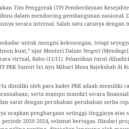
rakan Tim Penggerak (TP) Pemberdayaan Kesejahte
ribusi dalam mendorong pembangunan nasional. D
snya secara internal. Salah satu caranya dengan 
a sekadar untuk mengisi kekosongan, tetapi seyog
tmen kuat,” ujar Menteri Dalam Negeri (Mendagri) 
ara virtual, Rabu (11/11). Pelantikan turut dihad
TP PKK Sumut Sri Ayu Mihari Musa Rajekshah di 
lu dimiliki oleh para kader PKK adaah memiliki c
irausahaan, serta mampu mandiri secara finansia
 dan sarat dengan perubahan-perubahan serba cepa
ya ucapkan penghargaan setinggi-tingginya atas s
periode 2020-2024, selamat bertugas. Hindari p