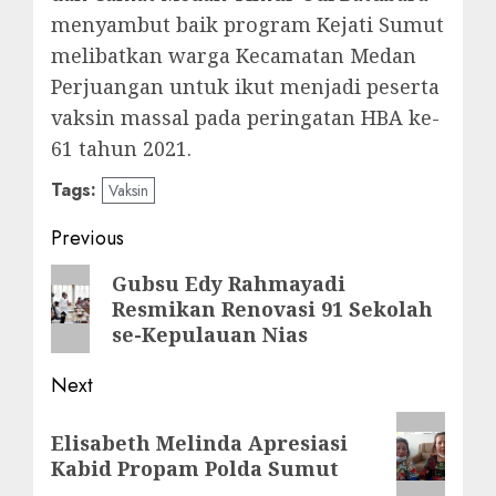
menyambut baik program Kejati Sumut
melibatkan warga Kecamatan Medan
Perjuangan untuk ikut menjadi peserta
vaksin massal pada peringatan HBA ke-
61 tahun 2021.
Tags:
Vaksin
Post
Previous
navigation
Previous
Gubsu Edy Rahmayadi
Resmikan Renovasi 91 Sekolah
post:
se-Kepulauan Nias
Next
Next
Elisabeth Melinda Apresiasi
post:
Kabid Propam Polda Sumut