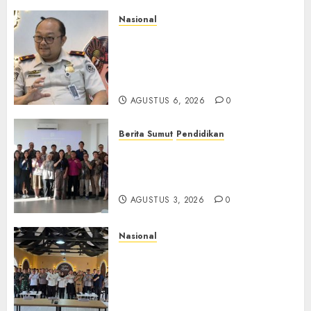
Nasional
Imigrasi Semarang Perketat
Pengawasan Berlapis, Cegah
TPPO dan Tegas Tindak WNA
Bermasalah
AGUSTUS 6, 2026
0
Berita Sumut
Pendidikan
Universitas IBBI Perkuat
Kolaborasi dengan Dunia
Usaha dan Industri
AGUSTUS 3, 2026
0
Nasional
Selain Edukasi PIMPASA,
Imigrasi Yogyakarta Perketat
Pengawasan WNA di Tengah
Maraknya Scamming