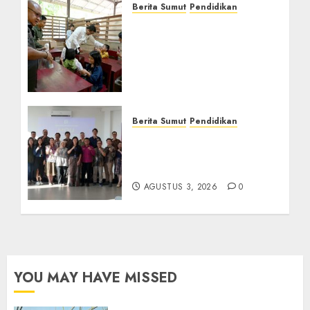
Berita Sumut
Pendidikan
Warga dan Sekolah
Sambut Gembira Rencana
Gubernur Bobby Bangun
SD Negeri Lasara di Nias
Utara
AGUSTUS 8, 2026
0
Berita Sumut
Pendidikan
Universitas IBBI Perkuat
Kolaborasi dengan Dunia
Usaha dan Industri
AGUSTUS 3, 2026
0
YOU MAY HAVE MISSED