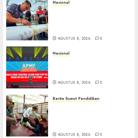
Nasional
Lapas Gorontalo Canangkan
Green House, Dorong
Kemandirian Warga Binaan
Melalui Pertanian Modern
AGUSTUS 8, 2026
0
Nasional
APMF 2026 Dorong Industri
Beralih dari Kampanye ke
Kolaborasi Jangka Panjang
AGUSTUS 8, 2026
0
Berita Sumut
Pendidikan
Warga dan Sekolah Sambut
Gembira Rencana Gubernur
Bobby Bangun SD Negeri
Lasara di Nias Utara
AGUSTUS 8, 2026
0