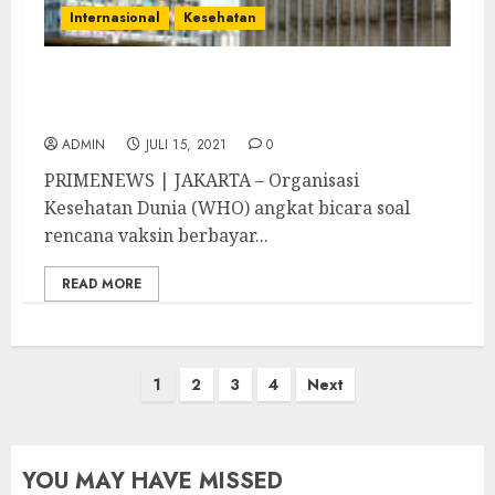
Internasional
Kesehatan
WHO Soroti Vaksin Berbayar Indonesia:
Bisa Munculkan Masalah Etika dan Akses
ADMIN
JULI 15, 2021
0
PRIMENEWS | JAKARTA – Organisasi
Kesehatan Dunia (WHO) angkat bicara soal
rencana vaksin berbayar...
READ MORE
Paginasi
1
2
3
4
Next
pos
YOU MAY HAVE MISSED