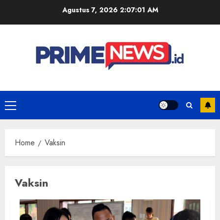
Skip
Agustus 7, 2026
2:07:01 AM
to
content
Primary
Menu
Home
Vaksin
Vaksin