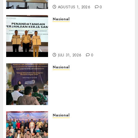
AGUSTUS 1, 2026
0
Nasional
Sinergi Imigrasi Serang dan
BP3MI Banten Luncurkan
Kolaborasi MADANI, Perkuat
Desa Binaan Cegah TPPO
JULI 31, 2026
0
Nasional
Dari Lahan Jagung Seraya
Menanam Literasi
Keimigrasian, Imigrasi
Yogyakarta Bangun Benteng
Desa Cegah Dini TPPO
JULI 29, 2026
0
Nasional
Rakernas IV IKAPSI 2026
Hasilkan 13 Rekomendasi
Strategis, Raja Parlindungan