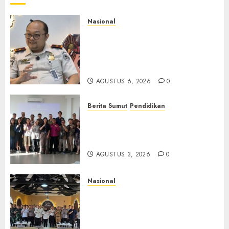
Nasional
Imigrasi Semarang Perketat
Pengawasan Berlapis, Cegah
TPPO dan Tegas Tindak WNA
Bermasalah
AGUSTUS 6, 2026
0
Berita Sumut
Pendidikan
Universitas IBBI Perkuat
Kolaborasi dengan Dunia
Usaha dan Industri
AGUSTUS 3, 2026
0
Nasional
Selain Edukasi PIMPASA,
Imigrasi Yogyakarta Perketat
Pengawasan WNA di Tengah
Maraknya Scamming