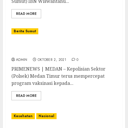
Sumut) IBN Wiswantanu...
READ MORE
Berita Sumut
Polsek Medan Timur Jemput Bola Ajak
Warga Ikut Vaksinasi
ADMIN
OKTOBER 2, 2021
0
PRIMENEWS | MEDAN – Kepolisian Sektor
(Polsek) Medan Timur terus mempercepat
program vaksinasi kepada...
READ MORE
Kesehatan
Nasional