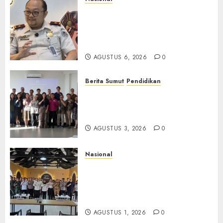
Imigrasi Semarang Perketat
Pengawasan Berlapis, Cegah
TPPO dan Tegas Tindak WNA
Bermasalah
AGUSTUS 6, 2026
0
Berita Sumut
Pendidikan
Universitas IBBI Perkuat
Kolaborasi dengan Dunia
Usaha dan Industri
AGUSTUS 3, 2026
0
Nasional
Selain Edukasi PIMPASA,
Imigrasi Yogyakarta Perketat
Pengawasan WNA di Tengah
Maraknya Scamming
AGUSTUS 1, 2026
0