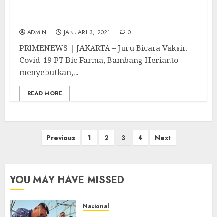
Vaksin Covid-19 Didistribusikan Hari ini ke
34 Provinsi
ADMIN
JANUARI 3, 2021
0
PRIMENEWS | JAKARTA – Juru Bicara Vaksin
Covid-19 PT Bio Farma, Bambang Herianto
menyebutkan,...
READ MORE
Paginasi
Previous
1
2
3
4
Next
pos
YOU MAY HAVE MISSED
Nasional