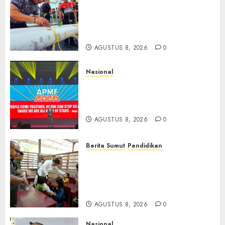
Lapas Gorontalo Canangkan
Green House, Dorong
Kemandirian Warga Binaan
Melalui Pertanian Modern
AGUSTUS 8, 2026
0
Nasional
APMF 2026 Dorong Industri
Beralih dari Kampanye ke
Kolaborasi Jangka Panjang
AGUSTUS 8, 2026
0
Berita Sumut
Pendidikan
Warga dan Sekolah Sambut
Gembira Rencana Gubernur
Bobby Bangun SD Negeri
Lasara di Nias Utara
AGUSTUS 8, 2026
0
Nasional