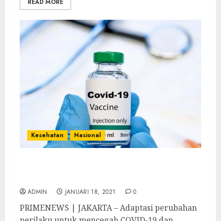
READ MORE
Kesehatan
Nasional
Jangan Jadi Tak Disiplin Ketika Sudah
Mendapat Giliran Vaksin
ADMIN
JANUARI 18, 2021
0
PRIMENEWS | JAKARTA – Adaptasi perubahan
perilaku untuk mencegah COVID-19 dan