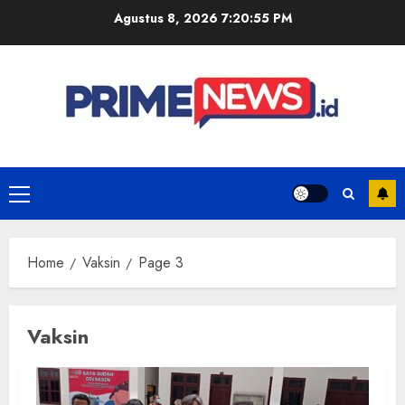
Skip
Agustus 8, 2026
7:20:56 PM
to
content
Primary
Menu
Home
Vaksin
Page 3
Vaksin