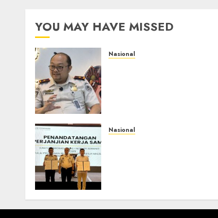
YOU MAY HAVE MISSED
Nasional
Imigrasi Semarang
Perketat Pengawasan
Berlapis, Cegah TPPO dan
Tegas Tindak WNA
Bermasalah
AGUSTUS 6, 2026
0
Nasional
Sinergi Imigrasi Serang
dan BP3MI Banten
Luncurkan Kolaborasi
MADANI, Perkuat Desa
Binaan Cegah TPPO
JULI 31, 2026
0