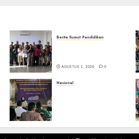
Berita Sumut
Pendidikan
Universitas IBBI Perkuat
Kolaborasi dengan Dunia
Usaha dan Industri
AGUSTUS 3, 2026
0
Nasional
Dari Lahan Jagung Seraya
Menanam Literasi
Keimigrasian, Imigrasi
Yogyakarta Bangun
Benteng Desa Cegah Dini
TPPO
JULI 29, 2026
0