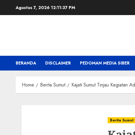
Skip
Agustus 7, 2026
12:11:38 PM
to
content
BERANDA
DISCLAIMER
PEDOMAN MEDIA SIBER
Home
Berita Sumut
Kajati Sumut Tinjau Kegiatan A
Berita Sumut
Kaja