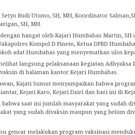
i Setyo Budi Utomo, SH, MH, Koordinator Salman,
Tarigan, SH, MH.
dengan hangat oleh Kajari Humbahas Martin, SH
i Wakapolres Kompol D Pinem, Ketua DPRD Humbah
koh adat Humbahas yang menyematkan ulos kepada
elihat langsung pelaksanaan kegiatan Adhyaksa 
aksin di halaman kantor Kejari Humbahas.
wan, Kajati Sumut menyampaikan bahwa program 
antar, Kejari Karo, Kejari Dairi dan hari ini di K
, bahwa saat ini jumlah masyarakat yang sudah d
akat yang sudah divaksin maupun yang belum div
tanu gencar melakukan program vaksinasi menduku