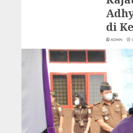
Adhy
di K
ADMIN