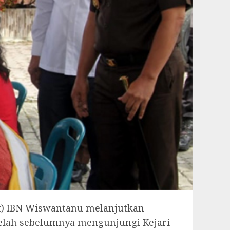
ut) IBN Wiswantanu melanjutkan
telah sebelumnya mengunjungi Kejari