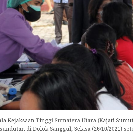
ala Kejaksaan Tinggi Sumatera Utara (Kajati Sum
undutan di Dolok Sanggul, Selasa (26/10/2021) se