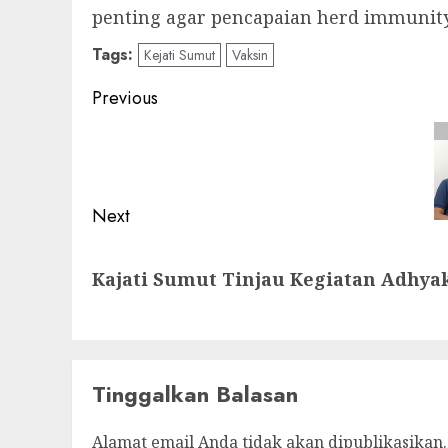
penting agar pencapaian herd immunity
Tags:
Kejati Sumut
Vaksin
Post
Previous
navigation
Previous
post:
Next
Next
Kajati Sumut Tinjau Kegiatan Adhyak
post:
Tinggalkan Balasan
Alamat email Anda tidak akan dipublikasikan.