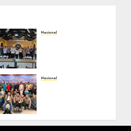
Nasional
Selain Edukasi PIMPASA,
Imigrasi Yogyakarta
Perketat Pengawasan WNA
di Tengah Maraknya
Scamming
AGUSTUS 1, 2026
0
Nasional
Rakernas IV IKAPSI 2026
Hasilkan 13 Rekomendasi
Strategis, Raja
Parlindungan Pane: IKAPSI
Harus jadi Kekuatan
Pembangunan Sipirok dan
Bangsa