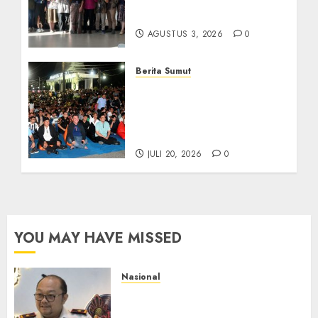
Kolaborasi dengan Dunia
Usaha dan Industri
AGUSTUS 3, 2026
0
Berita Sumut
Bersama Bobby Nasution,
Ribuan Masyarakat Nias
Nikmati Serunya Final
Piala Dunia 2026
JULI 20, 2026
0
YOU MAY HAVE MISSED
Nasional
Imigrasi Semarang Perketat
Pengawasan Berlapis, Cegah