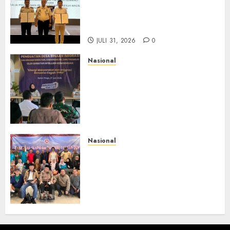
BP3MI Banten Luncurkan
Kolaborasi MADANI, Perkuat
Desa Binaan Cegah TPPO
JULI 31, 2026
0
Nasional
Dari Lahan Jagung Seraya
Menanam Literasi
Keimigrasian, Imigrasi
Yogyakarta Bangun Benteng
Desa Cegah Dini TPPO
JULI 29, 2026
0
Nasional
Rakernas IV IKAPSI 2026
Hasilkan 13 Rekomendasi
Strategis, Raja Parlindungan
Pane: IKAPSI Harus jadi
Kekuatan Pembangunan
Sipirok dan Bangsa
JULI 28, 2026
0