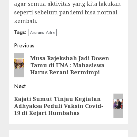
agar semua aktivitas yang kita lakukan
seperti sebelum pandemi bisa normal
kembali.
Tags:
Asuransi Astra
Post
Previous
navigation
Previous
Musa Rajekshah Jadi Dosen
Tamu di UNA : Mahasiswa
post:
Harus Berani Bermimpi
Next
Next
Kajati Sumut Tinjau Kegiatan
Adhyaksa Peduli Vaksin Covid-
post:
19 di Kejari Humbahas