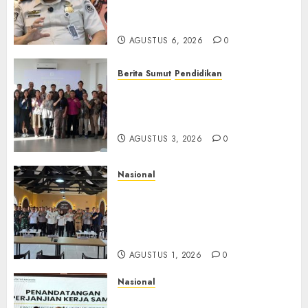
TPPO dan Tegas Tindak WNA
Bermasalah
AGUSTUS 6, 2026
0
Berita Sumut
Pendidikan
Universitas IBBI Perkuat
Kolaborasi dengan Dunia
Usaha dan Industri
AGUSTUS 3, 2026
0
Nasional
Selain Edukasi PIMPASA,
Imigrasi Yogyakarta Perketat
Pengawasan WNA di Tengah
Maraknya Scamming
AGUSTUS 1, 2026
0
Nasional
Sinergi Imigrasi Serang dan