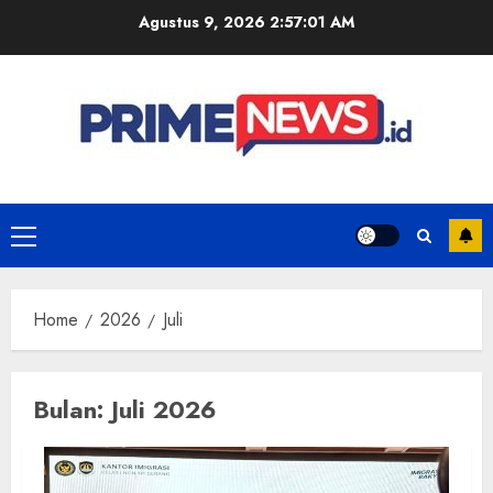
Skip
Agustus 9, 2026
2:57:02 AM
to
content
Primary
Menu
Home
2026
Juli
Bulan:
Juli 2026