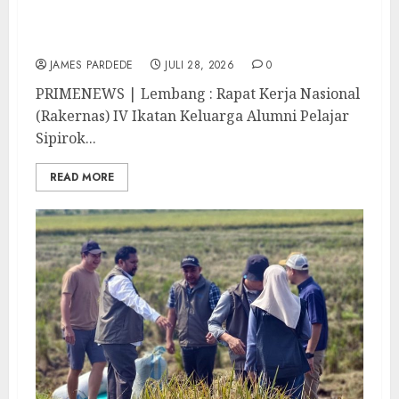
Rekomendasi Strategis, Raja Parlindungan
Pane: IKAPSI Harus jadi Kekuatan
Pembangunan Sipirok dan Bangsa
JAMES PARDEDE
JULI 28, 2026
0
PRIMENEWS | Lembang : Rapat Kerja Nasional
(Rakernas) IV Ikatan Keluarga Alumni Pelajar
Sipirok...
READ MORE