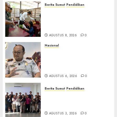
Berita Sumut
Pendidikan
Warga dan Sekolah Sambut
Gembira Rencana Gubernur
Bobby Bangun SD Negeri
Lasara di Nias Utara
AGUSTUS 8, 2026
0
Nasional
Imigrasi Semarang Perketat
Pengawasan Berlapis, Cegah
TPPO dan Tegas Tindak WNA
Bermasalah
AGUSTUS 6, 2026
0
Berita Sumut
Pendidikan
Universitas IBBI Perkuat
Kolaborasi dengan Dunia
Usaha dan Industri
AGUSTUS 3, 2026
0