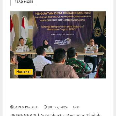
READ MORE
Nasional
Dari Lahan Jagung Seraya Menanam
Literasi Keimigrasian, Imigrasi Yogyakarta
Bangun Benteng Desa Cegah Dini TPPO
JAMES PARDEDE
JULI 29, 2026
0
PRIMENEWS | Yogyakarta : Ancaman Tindak