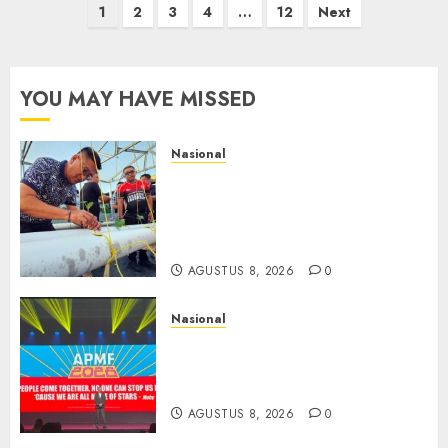
Paginasi
1
2
3
4
…
12
Next
pos
YOU MAY HAVE MISSED
Nasional
Lapas Gorontalo Canangkan
Green House, Dorong
Kemandirian Warga Binaan
Melalui Pertanian Modern
AGUSTUS 8, 2026
0
Nasional
APMF 2026 Dorong Industri
Beralih dari Kampanye ke
Kolaborasi Jangka Panjang
AGUSTUS 8, 2026
0