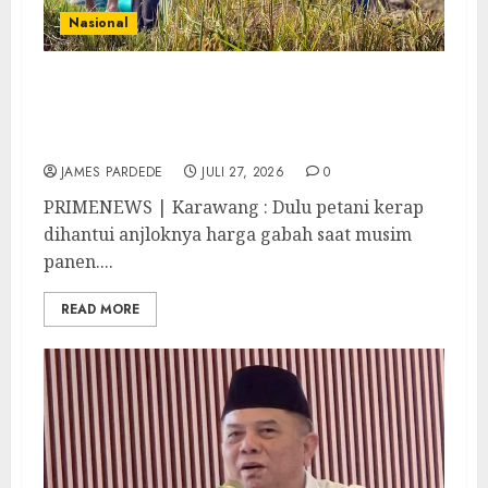
Nasional
Begitu Ada Panen, BULOG Langsung ke
Sawah, Gabah Dibeli Rp6.500 Dibayar Penuh
via Transfer
JAMES PARDEDE
JULI 27, 2026
0
PRIMENEWS | Karawang : Dulu petani kerap
dihantui anjloknya harga gabah saat musim
panen....
READ MORE