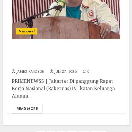
Nasional
Merawat Kehebatan Putra Sipirok, Hamsir
Siregar RCM Ajak IKAPSI Terus Melahirkan
Tokoh Bangsa
JAMES PARDEDE
JULI 27, 2026
0
PRIMENEWSS | Jakarta : Di panggung Rapat
Kerja Nasional (Rakernas) IV Ikatan Keluarga
Alumni...
READ MORE