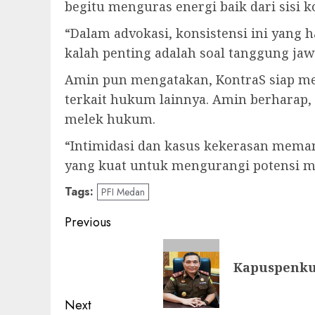
begitu menguras energi baik dari sisi
“Dalam advokasi, konsistensi ini yang 
kalah penting adalah soal tanggung ja
Amin pun mengatakan, KontraS siap me
terkait hukum lainnya. Amin berharap, 
melek hukum.
“Intimidasi dan kasus kekerasan meman
yang kuat untuk mengurangi potensi m
Tags:
PFI Medan
Post
Previous
navigation
Previous
Kapuspenkum
post:
Next