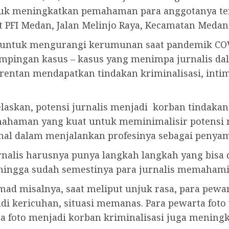
uk meningkatkan pemahaman para anggotanya terka
iat PFI Medan, Jalan Melinjo Raya, Kecamatan Medan
at untuk mengurangi kerumunan saat pandemik COVI
ingan kasus – kasus yang menimpa jurnalis dalam
rentan mendapatkan tindakan kriminalisasi, inti
askan, potensi jurnalis menjadi korban tindakan 
emahaman yang kuat untuk meminimalisir potensi m
nal dalam menjalankan profesinya sebagai penyam
urnalis harusnya punya langkah langkah yang bis
ehingga sudah semestinya para jurnalis memahami 
ad misalnya, saat meliput unjuk rasa, para pewart
i kericuhan, situasi memanas. Para pewarta fot
ta foto menjadi korban kriminalisasi juga meningk