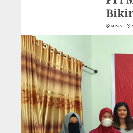
Biki
ADMIN