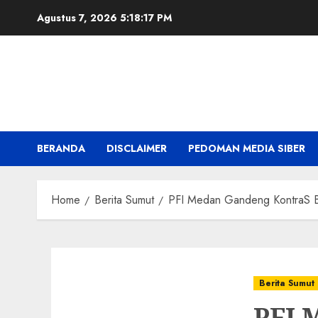
Skip
Agustus 7, 2026
5:18:18 PM
to
content
BERANDA
DISCLAIMER
PEDOMAN MEDIA SIBER
Home
Berita Sumut
PFI Medan Gandeng KontraS Bi
Berita Sumut
PFI 