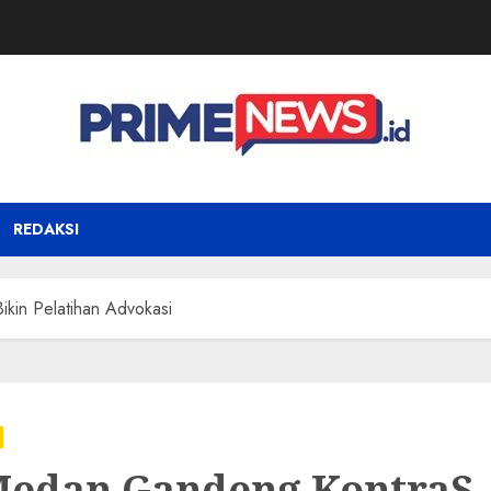
REDAKSI
kin Pelatihan Advokasi
Medan Gandeng KontraS