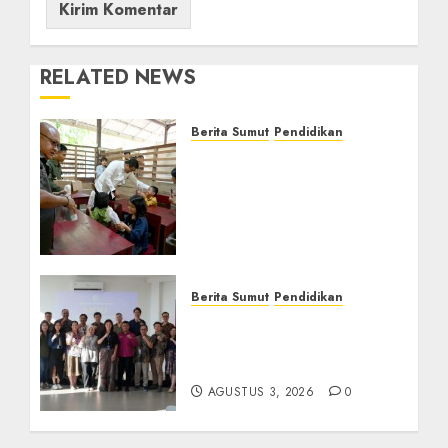
RELATED NEWS
Berita Sumut
Pendidikan
Warga dan Sekolah
Sambut Gembira Rencana
Gubernur Bobby Bangun
SD Negeri Lasara di Nias
Utara
AGUSTUS 8, 2026
0
Berita Sumut
Pendidikan
Universitas IBBI Perkuat
Kolaborasi dengan Dunia
Usaha dan Industri
AGUSTUS 3, 2026
0