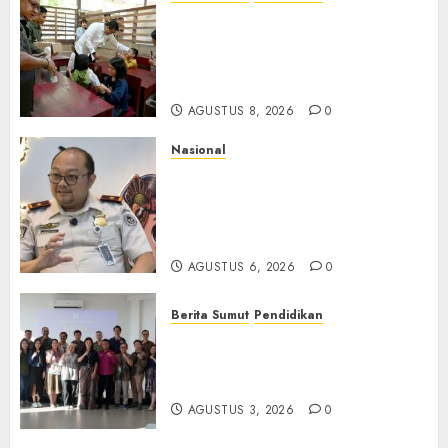
Warga dan Sekolah Sambut
Gembira Rencana Gubernur
Bobby Bangun SD Negeri
Lasara di Nias Utara
AGUSTUS 8, 2026
0
Nasional
Imigrasi Semarang Perketat
Pengawasan Berlapis, Cegah
TPPO dan Tegas Tindak WNA
Bermasalah
AGUSTUS 6, 2026
0
Berita Sumut
Pendidikan
Universitas IBBI Perkuat
Kolaborasi dengan Dunia
Usaha dan Industri
AGUSTUS 3, 2026
0