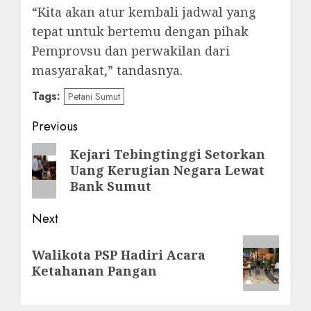
“Kita akan atur kembali jadwal yang
tepat untuk bertemu dengan pihak
Pemprovsu dan perwakilan dari
masyarakat,” tandasnya.
Tags:
Petani Sumut
Post
Previous
navigation
Previous
Kejari Tebingtinggi Setorkan
Uang Kerugian Negara Lewat
post:
Bank Sumut
Next
Next
Walikota PSP Hadiri Acara
post:
Ketahanan Pangan