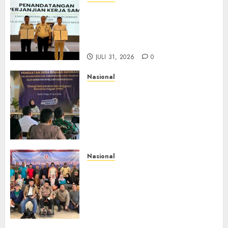
Sinergi Imigrasi Serang dan
BP3MI Banten Luncurkan
Kolaborasi MADANI, Perkuat
Desa Binaan Cegah TPPO
JULI 31, 2026
0
Nasional
Dari Lahan Jagung Seraya
Menanam Literasi
Keimigrasian, Imigrasi
Yogyakarta Bangun Benteng
Desa Cegah Dini TPPO
JULI 29, 2026
0
Nasional
Rakernas IV IKAPSI 2026
Hasilkan 13 Rekomendasi
Strategis, Raja Parlindungan
Pane: IKAPSI Harus jadi
Kekuatan Pembangunan
Sipirok dan Bangsa