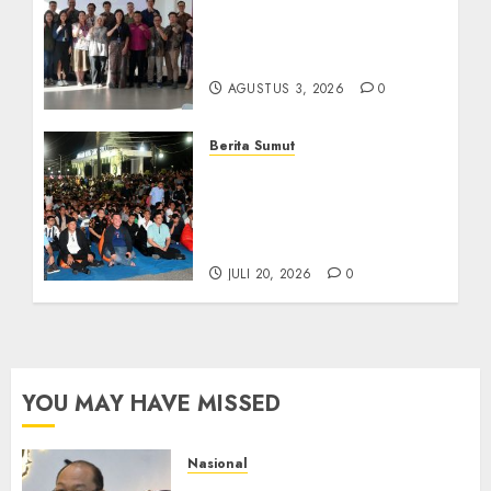
Universitas IBBI Perkuat
Kolaborasi dengan Dunia
Usaha dan Industri
AGUSTUS 3, 2026
0
Berita Sumut
Bersama Bobby Nasution,
Ribuan Masyarakat Nias
Nikmati Serunya Final
Piala Dunia 2026
JULI 20, 2026
0
YOU MAY HAVE MISSED
Nasional
Imigrasi Semarang Perketat