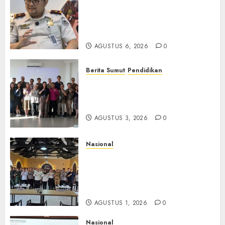
Pengawasan Berlapis, Cegah
TPPO dan Tegas Tindak WNA
Bermasalah
AGUSTUS 6, 2026
0
Berita Sumut
Pendidikan
Universitas IBBI Perkuat
Kolaborasi dengan Dunia
Usaha dan Industri
AGUSTUS 3, 2026
0
Nasional
Selain Edukasi PIMPASA,
Imigrasi Yogyakarta Perketat
Pengawasan WNA di Tengah
Maraknya Scamming
AGUSTUS 1, 2026
0
Nasional