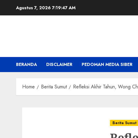
Skip
Agustus 7, 2026
7:19:49 AM
to
content
BERANDA
DISCLAIMER
PEDOMAN MEDIA SIBER
Home
Berita Sumut
Refleksi Akhir Tahun, Wong Ch
Berita Sumut
Refl