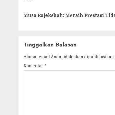
Next
Musa Rajekshah: Meraih Prestasi Tida
post:
Tinggalkan Balasan
Alamat email Anda tidak akan dipublikasikan.
Komentar
*