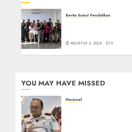
Berita Sumut
Pendidikan
Universitas IBBI Perkuat
Kolaborasi dengan Dunia
Usaha dan Industri
AGUSTUS 3, 2026
0
YOU MAY HAVE MISSED
Nasional
Imigrasi Semarang
Perketat Pengawasan
Berlapis, Cegah TPPO dan
Tegas Tindak WNA