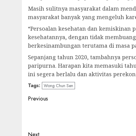
Masih sulitnya masyarakat dalam mend
masyarakat banyak yang mengeluh karen
“Persoalan kesehatan dan kemiskinan p
kesehatannya, dengan tidak membuang 
berkesinambungan terutama di masa pan
Sepanjang tahun 2020, tambahnya perso
paripurna. Harapan kita memasuki tah
ini segera berlalu dan aktivitas pereko
Tags:
Wong Chun Sen
Post
Previous
navigation
Previous
post:
Next