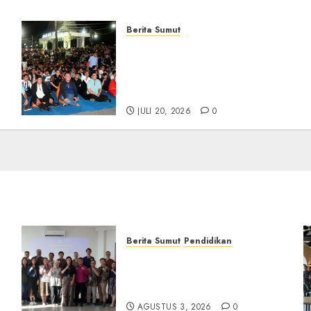
Berita Sumut
Bersama Bobby Nasution,
Ribuan Masyarakat Nias
Nikmati Serunya Final
Piala Dunia 2026
JULI 20, 2026
0
Berita Sumut
Pendidikan
Universitas IBBI Perkuat
Kolaborasi dengan Dunia
Usaha dan Industri
AGUSTUS 3, 2026
0