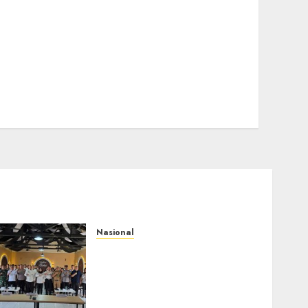
Nasional
Selain Edukasi PIMPASA,
Imigrasi Yogyakarta
Perketat Pengawasan WNA
di Tengah Maraknya