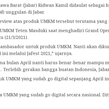
awa Barat (Jabar) Ridwan Kamil didaulat sebagai
) unggulan di Jabar.
view atas produk UMKM tersebut terutama yang su
n UMKM Teten Masduki saat menghadiri Grand Openi
u (21/3/2021).
and ambasador untuk produk UMKM. Nanti akan di
ini melalui JaFest 2021,” ujarnya.
ma bulan April nanti harus benar-benar mampu m
1. Terlebih gerakan bangga buatan Indonesia, Jab
uk UMKM yang sudah go digital sepanjang April ini
ta UMKM yang sudah go digital secara nasional. D