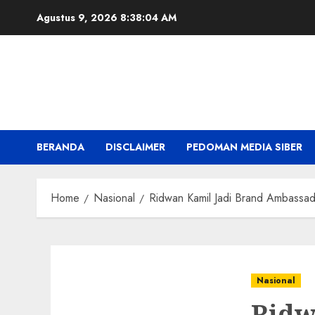
Skip
Agustus 9, 2026
8:38:05 AM
to
content
BERANDA
DISCLAIMER
PEDOMAN MEDIA SIBER
Home
Nasional
Ridwan Kamil Jadi Brand Ambassa
Nasional
Ridw