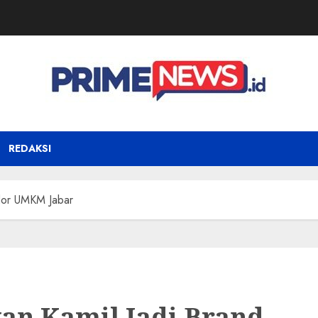
REDAKSI
dor UMKM Jabar
an Kamil Jadi Brand