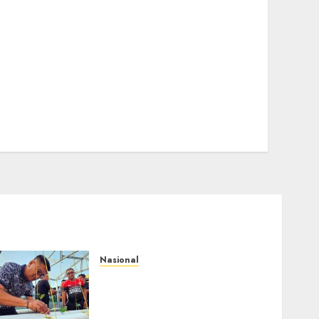
Nasional
Lapas Gorontalo
Canangkan Green House,
Dorong Kemandirian