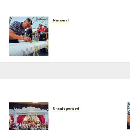
Nasional
Lapas Gorontalo
i
Canangkan Green House,
Dorong Kemandirian
Warga Binaan Melalui
Pertanian Modern
AGUSTUS 8, 2026
0
Uncategorized
Magodang-Odang Accimun,
i
Dibesarkan dengan Cinta,
Dilepas dengan Doa