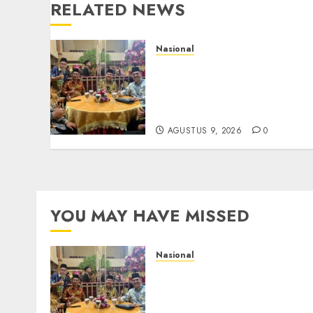
RELATED NEWS
Nasional
Mata Air Sosial Hamsir
Siregar RCM: Mengalir dar
Ketulusan, Bermuara pada
Persaudaraan
AGUSTUS 9, 2026
0
YOU MAY HAVE MISSED
Nasional
Mata Air Sosial Hamsir
Siregar RCM: Mengalir dar
Ketulusan, Bermuara pada