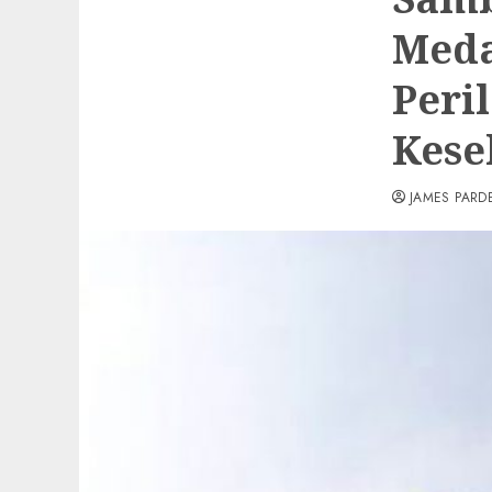
Meda
Peri
Kese
JAMES PARD