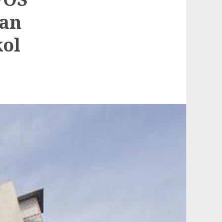
an
kol