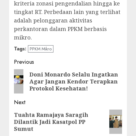
kriteria zonasi pengendalian hingga ke
tingkat RT. Perbedaan lain yang terlihat
adalah pelonggaran aktivitas
perkantoran dalam PPKM berbasis
mikro.
Tags:
PPKM Mikro
Post
Previous
navigation
Previous
Doni Monardo Selalu Ingatkan
Agar Jangan Kendor Terapkan
post:
Protokol Kesehatan!
Next
Next
Tuahta Ramajaya Saragih
Dilantik Jadi Kasatpol PP
post:
Sumut