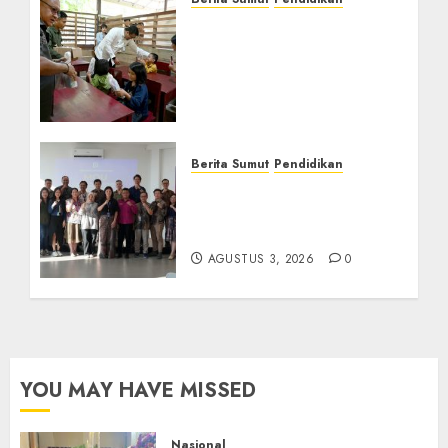
Warga dan Sekolah
Sambut Gembira Rencana
Gubernur Bobby Bangun
SD Negeri Lasara di Nias
Utara
AGUSTUS 8, 2026
0
Berita Sumut
Pendidikan
Universitas IBBI Perkuat
Kolaborasi dengan Dunia
Usaha dan Industri
AGUSTUS 3, 2026
0
YOU MAY HAVE MISSED
Nasional