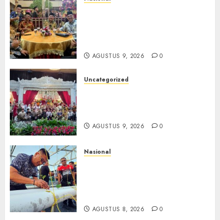
Mata Air Sosial Hamsir
Siregar RCM: Mengalir dari
Ketulusan, Bermuara pada
Persaudaraan
AGUSTUS 9, 2026
0
Uncategorized
Magodang-Odang Accimun,
Dibesarkan dengan Cinta,
Dilepas dengan Doa
AGUSTUS 9, 2026
0
Nasional
Lapas Gorontalo Canangkan
Green House, Dorong
Kemandirian Warga Binaan
Melalui Pertanian Modern
AGUSTUS 8, 2026
0