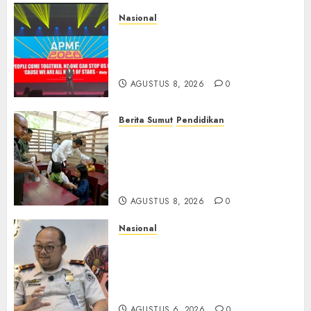
Nasional
APMF 2026 Dorong Industri
Beralih dari Kampanye ke
Kolaborasi Jangka Panjang
AGUSTUS 8, 2026
0
Berita Sumut
Pendidikan
Warga dan Sekolah Sambut
Gembira Rencana Gubernur
Bobby Bangun SD Negeri
Lasara di Nias Utara
AGUSTUS 8, 2026
0
Nasional
Imigrasi Semarang Perketat
Pengawasan Berlapis, Cegah
TPPO dan Tegas Tindak WNA
Bermasalah
AGUSTUS 6, 2026
0