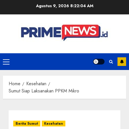
Skip
Agustus 9, 2026
8:22:04 AM
to
content
Primary
Menu
Home
Kesehatan
Sumut Siap Laksanakan PPKM Mikro
Berita Sumut
Kesehatan