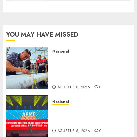
YOU MAY HAVE MISSED
Nasional
Lapas Gorontalo Canangkan
Green House, Dorong
Kemandirian Warga Binaan
Melalui Pertanian Modern
AGUSTUS 8, 2026
0
Nasional
APMF 2026 Dorong Industri
Beralih dari Kampanye ke
Kolaborasi Jangka Panjang
AGUSTUS 8, 2026
0