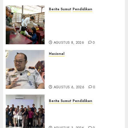
Berita Sumut
Pendidikan
Warga dan Sekolah Sambut
Gembira Rencana Gubernur
Bobby Bangun SD Negeri
Lasara di Nias Utara
AGUSTUS 8, 2026
0
Nasional
Imigrasi Semarang Perketat
Pengawasan Berlapis, Cegah
TPPO dan Tegas Tindak WNA
Bermasalah
AGUSTUS 6, 2026
0
Berita Sumut
Pendidikan
Universitas IBBI Perkuat
Kolaborasi dengan Dunia
Usaha dan Industri