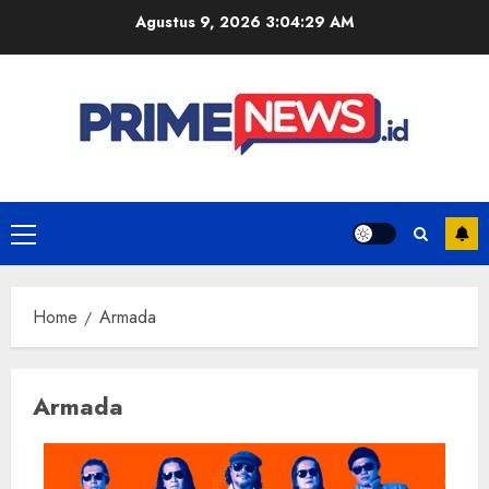
Skip
Agustus 9, 2026
3:04:30 AM
to
content
Primary
Menu
Home
Armada
Armada