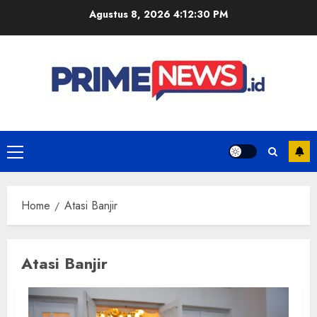
Skip
Agustus 8, 2026
4:12:30 PM
to
content
Primary
Menu
Home
Atasi Banjir
Atasi Banjir