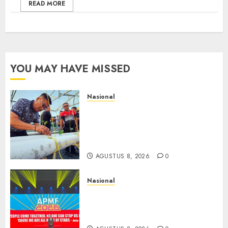
READ MORE
YOU MAY HAVE MISSED
Nasional
Lapas Gorontalo Canangkan
Green House, Dorong
Kemandirian Warga Binaan
Melalui Pertanian Modern
AGUSTUS 8, 2026
0
Nasional
APMF 2026 Dorong Industri
Beralih dari Kampanye ke
Kolaborasi Jangka Panjang