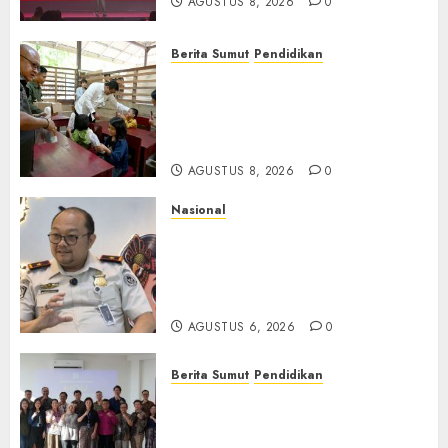
AGUSTUS 8, 2026
0
Berita Sumut
Pendidikan
Warga dan Sekolah Sambut
Gembira Rencana Gubernur
Bobby Bangun SD Negeri
Lasara di Nias Utara
AGUSTUS 8, 2026
0
Nasional
Imigrasi Semarang Perketat
Pengawasan Berlapis, Cegah
TPPO dan Tegas Tindak WNA
Bermasalah
AGUSTUS 6, 2026
0
Berita Sumut
Pendidikan
Universitas IBBI Perkuat
Kolaborasi dengan Dunia
Usaha dan Industri