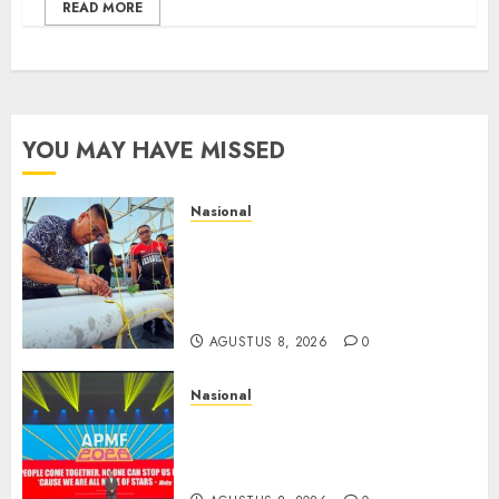
READ MORE
YOU MAY HAVE MISSED
Nasional
Lapas Gorontalo Canangkan
Green House, Dorong
Kemandirian Warga Binaan
Melalui Pertanian Modern
AGUSTUS 8, 2026
0
Nasional
APMF 2026 Dorong Industri
Beralih dari Kampanye ke
Kolaborasi Jangka Panjang