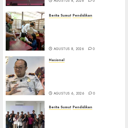
AGUSTUS 8, 2026
0
Berita Sumut
Pendidikan
Warga dan Sekolah Sambut
Gembira Rencana Gubernur
Bobby Bangun SD Negeri
Lasara di Nias Utara
AGUSTUS 8, 2026
0
Nasional
Imigrasi Semarang Perketat
Pengawasan Berlapis, Cegah
TPPO dan Tegas Tindak WNA
Bermasalah
AGUSTUS 6, 2026
0
Berita Sumut
Pendidikan
Universitas IBBI Perkuat
Kolaborasi dengan Dunia
Usaha dan Industri