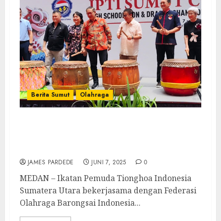
Berita Sumut
Olahraga
Wong Chun Sen : Olahraga Barongsai
Membangun Rasa Tanggungjawab dan
Kerjasama Dalam Tim
JAMES PARDEDE
JUNI 7, 2025
0
MEDAN – Ikatan Pemuda Tionghoa Indonesia
Sumatera Utara bekerjasama dengan Federasi
Olahraga Barongsai Indonesia...