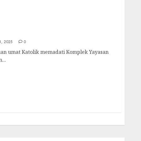
enutupan Lomba Pemazmur 2025, Pastor
endidikan Agama Katolik di Sekolah Negeri
, 2025
0
an umat Katolik memadati Komplek Yayasan
...