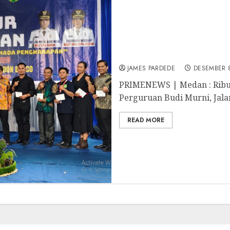
Benny Sinomba Hadiri P
Sampaikan Curhat Soal P
JAMES PARDEDE
DESEMBER 8
PRIMENEWS | Medan : Ribu
Perguruan Budi Murni, Jalan
READ MORE