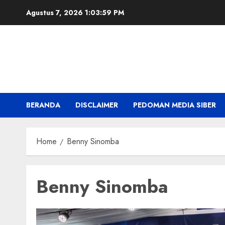
Skip
Agustus 7, 2026
1:03:59 PM
to
content
BERANDA
DISCLAIMER
PEDOMAN MEDIA SIBER
Home
Benny Sinomba
Benny Sinomba