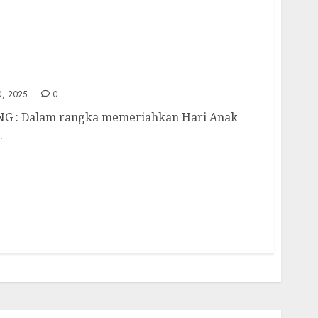
Lomba Pawai Dalam Rangka HAN ke-41 Tahun
ah
, 2025
0
G : Dalam rangka memeriahkan Hari Anak
.