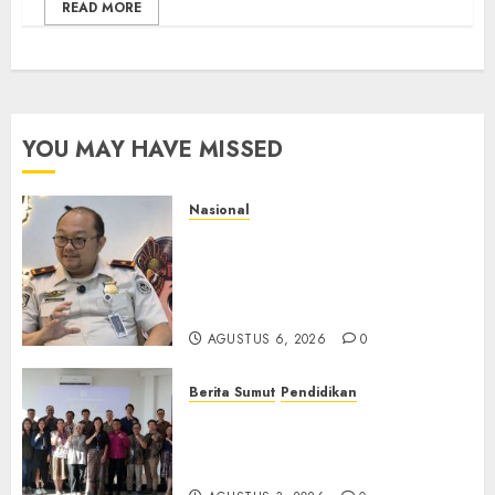
READ MORE
YOU MAY HAVE MISSED
Nasional
Imigrasi Semarang Perketat
Pengawasan Berlapis, Cegah
TPPO dan Tegas Tindak WNA
Bermasalah
AGUSTUS 6, 2026
0
Berita Sumut
Pendidikan
Universitas IBBI Perkuat
Kolaborasi dengan Dunia
Usaha dan Industri