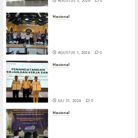
AGUSTUS 3, 2026
0
Nasional
Selain Edukasi PIMPASA,
Imigrasi Yogyakarta Perketat
Pengawasan WNA di Tengah
Maraknya Scamming
AGUSTUS 1, 2026
0
Nasional
Sinergi Imigrasi Serang dan
BP3MI Banten Luncurkan
Kolaborasi MADANI, Perkuat
Desa Binaan Cegah TPPO
JULI 31, 2026
0
Nasional
Dari Lahan Jagung Seraya
Menanam Literasi
Keimigrasian, Imigrasi