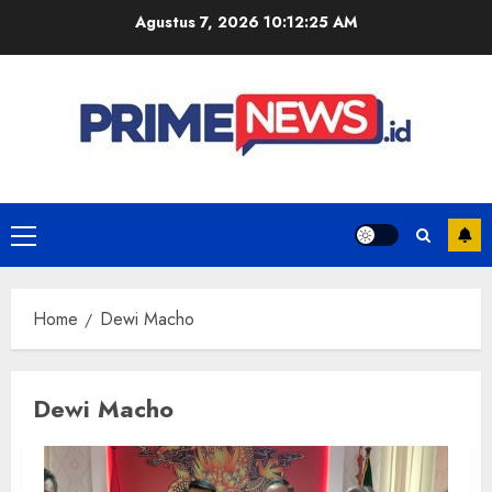
Skip
Agustus 7, 2026
10:12:25 AM
to
content
Primary
Menu
Home
Dewi Macho
Dewi Macho