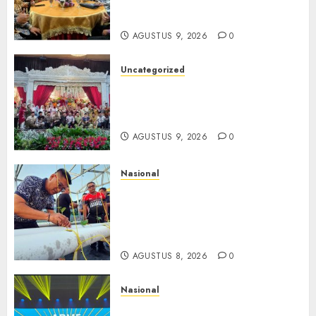
Ketulusan, Bermuara pada
Persaudaraan
AGUSTUS 9, 2026
0
Uncategorized
Magodang-Odang Accimun,
Dibesarkan dengan Cinta,
Dilepas dengan Doa
AGUSTUS 9, 2026
0
Nasional
Lapas Gorontalo Canangkan
Green House, Dorong
Kemandirian Warga Binaan
Melalui Pertanian Modern
AGUSTUS 8, 2026
0
Nasional
APMF 2026 Dorong Industri