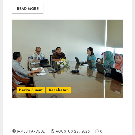
READ MORE
Berita Sumut
Kesehatan
Percepat Eliminasi TBC di Sumut, Pemprov
Minta Kabupaten/Kota Segera Bentuk Tim
Percepatan dan Rencana Aksi Daerah
JAMES PARDEDE
AGUSTUS 22, 2025
0