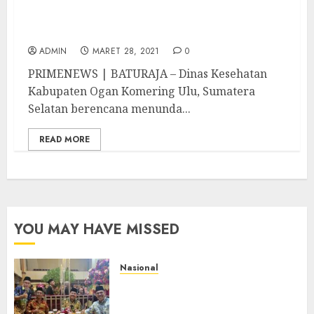
Ogan Komering Ulu, Dinkes Tunda
Vaksinasi Pelayan Publik Selama Bulan
Puasa
ADMIN
MARET 28, 2021
0
PRIMENEWS | BATURAJA – Dinas Kesehatan
Kabupaten Ogan Komering Ulu, Sumatera
Selatan berencana menunda...
READ MORE
YOU MAY HAVE MISSED
Nasional
Mata Air Sosial Hamsir
Siregar RCM: Mengalir dari