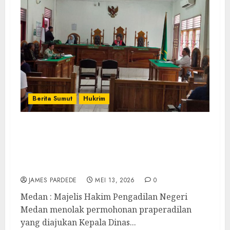
Berita Sumut
Hukrim
Hakim PN Medan Tolak Prapid Kadis
Kesehatan Tersangka Dugaan Korupsi
Pembangunan RSU Kelas D Pratama Nias
TA 2022
JAMES PARDEDE
MEI 13, 2026
0
Medan : Majelis Hakim Pengadilan Negeri
Medan menolak permohonan praperadilan
yang diajukan Kepala Dinas...