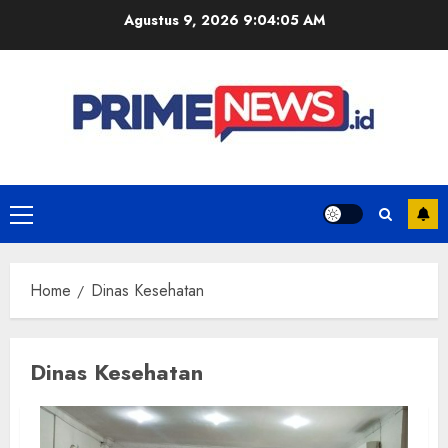
Skip
Agustus 9, 2026
9:04:05 AM
to
content
Primary
Menu
Home
Dinas Kesehatan
Dinas Kesehatan