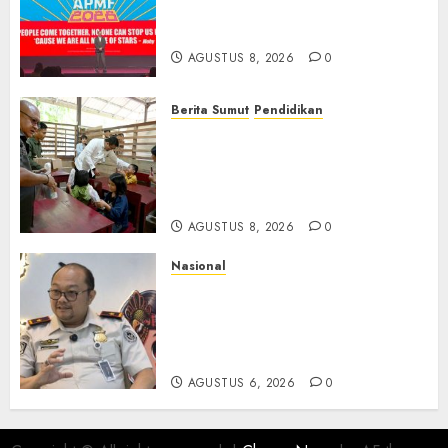
Beralih dari Kampanye ke
Kolaborasi Jangka Panjang
AGUSTUS 8, 2026
0
Berita Sumut
Pendidikan
Warga dan Sekolah Sambut
Gembira Rencana Gubernur
Bobby Bangun SD Negeri
Lasara di Nias Utara
AGUSTUS 8, 2026
0
Nasional
Imigrasi Semarang Perketat
Pengawasan Berlapis, Cegah
TPPO dan Tegas Tindak WNA
Bermasalah
AGUSTUS 6, 2026
0