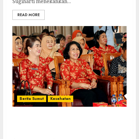
Sugiharti menekankan...
READ MORE
Berita Sumut
Kesehatan
Ketua DWP Sumut Ajak Pengurus di
Kepulauan Nias Perkuat Peran ke
Masyarakat