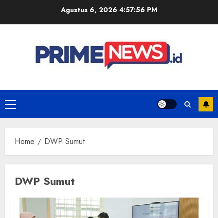
Skip
Agustus 6, 2026
4:57:57 PM
to
content
Primary
Menu
Home
DWP Sumut
DWP Sumut