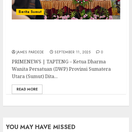
Berita Sumut
Ketua DWP Sumut Minta Pengurus di
Tapteng Aktif Mengawal Gerakan
Penurunan Stunting
JAMES PARDEDE
SEPTEMBER 11, 2025
0
PRIMENEWS | TAPTENG – Ketua Dharma
Wanita Persatuan (DWP) Provinsi Sumatera
Utara (Sumut) Dita...
READ MORE
YOU MAY HAVE MISSED