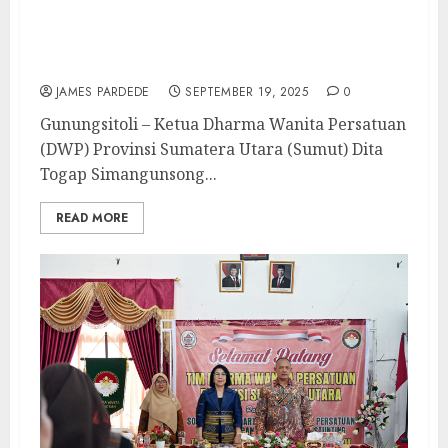
Ketua DWP Sumut Ajak Pengurus di
Kepulauan Nias Perkuat Peran ke
Masyarakat
JAMES PARDEDE
SEPTEMBER 19, 2025
0
Gunungsitoli – Ketua Dharma Wanita Persatuan
(DWP) Provinsi Sumatera Utara (Sumut) Dita
Togap Simangunsong...
READ MORE