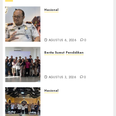
Nasional
Imigrasi Semarang Perketat
Pengawasan Berlapis, Cegah
TPPO dan Tegas Tindak WNA
Bermasalah
AGUSTUS 6, 2026
0
Berita Sumut
Pendidikan
Universitas IBBI Perkuat
Kolaborasi dengan Dunia
Usaha dan Industri
AGUSTUS 3, 2026
0
Nasional
Selain Edukasi PIMPASA,
Imigrasi Yogyakarta Perketat
Pengawasan WNA di Tengah
Maraknya Scamming