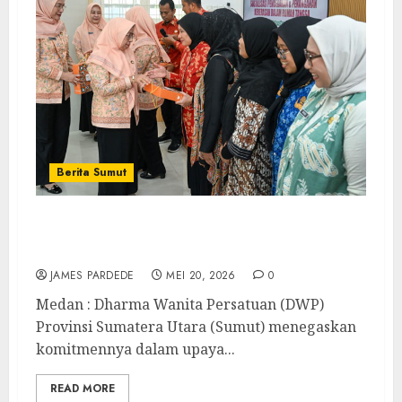
Berita Sumut
DWP Sumut Tegaskan Komitmen Lawan
KDRT, Perempuan Diminta Tidak Lagi Diam
JAMES PARDEDE
MEI 20, 2026
0
Medan : Dharma Wanita Persatuan (DWP)
Provinsi Sumatera Utara (Sumut) menegaskan
komitmennya dalam upaya...
READ MORE