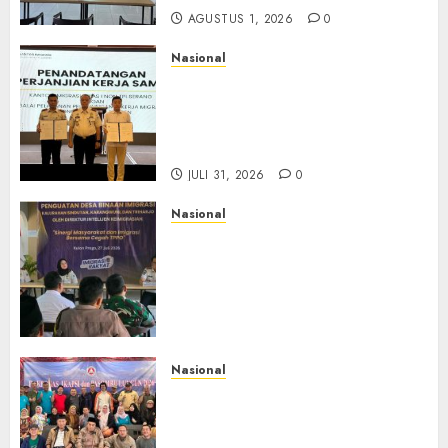
AGUSTUS 1, 2026
0
Nasional
Sinergi Imigrasi Serang dan
BP3MI Banten Luncurkan
Kolaborasi MADANI, Perkuat
Desa Binaan Cegah TPPO
JULI 31, 2026
0
Nasional
Dari Lahan Jagung Seraya
Menanam Literasi
Keimigrasian, Imigrasi
Yogyakarta Bangun Benteng
Desa Cegah Dini TPPO
JULI 29, 2026
0
Nasional
Rakernas IV IKAPSI 2026
Hasilkan 13 Rekomendasi
Strategis, Raja Parlindungan