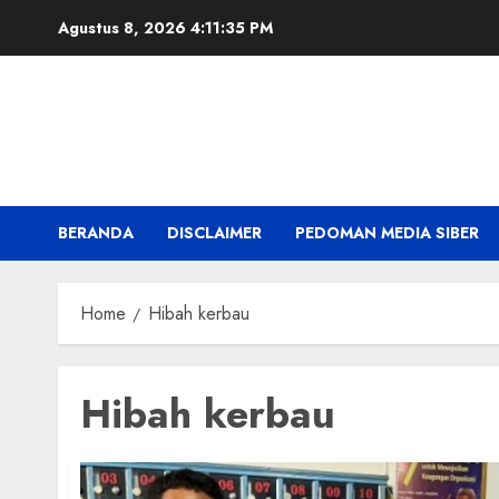
Skip
Agustus 8, 2026
4:11:36 PM
to
content
BERANDA
DISCLAIMER
PEDOMAN MEDIA SIBER
Home
Hibah kerbau
Hibah kerbau