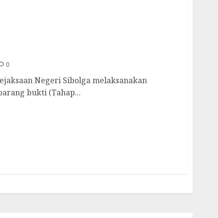
 Dugaan Korupsi Penyalahgunaan Hibah
s Ketapang dan Peternakan Sumut TA 2018
0
jaksaan Negeri Sibolga melaksanakan
arang bukti (Tahap...