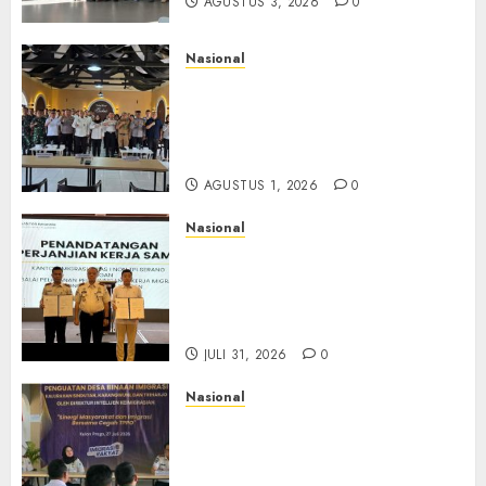
AGUSTUS 3, 2026
0
Nasional
Selain Edukasi PIMPASA,
Imigrasi Yogyakarta Perketat
Pengawasan WNA di Tengah
Maraknya Scamming
AGUSTUS 1, 2026
0
Nasional
Sinergi Imigrasi Serang dan
BP3MI Banten Luncurkan
Kolaborasi MADANI, Perkuat
Desa Binaan Cegah TPPO
JULI 31, 2026
0
Nasional
Dari Lahan Jagung Seraya
Menanam Literasi
Keimigrasian, Imigrasi