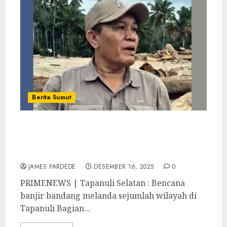
Berita Sumut
Banjir Bandang Terjang Tapanuli Selatan,
Muhammad Erwin Pulungan Soroti
Kerusakan Hutan di Hulu
JAMES PARDEDE
DESEMBER 16, 2025
0
PRIMENEWS | Tapanuli Selatan : Bencana
banjir bandang melanda sejumlah wilayah di
Tapanuli Bagian...