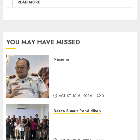
READ MORE
YOU MAY HAVE MISSED
Nasional
Imigrasi Semarang Perketat
Pengawasan Berlapis, Cegah
TPPO dan Tegas Tindak WNA
Bermasalah
AGUSTUS 6, 2026
0
Berita Sumut
Pendidikan
Universitas IBBI Perkuat
Kolaborasi dengan Dunia
Usaha dan Industri