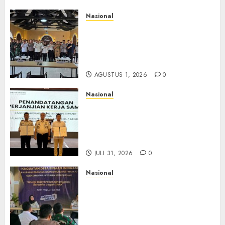
Nasional
Selain Edukasi PIMPASA,
Imigrasi Yogyakarta Perketat
Pengawasan WNA di Tengah
Maraknya Scamming
AGUSTUS 1, 2026
0
Nasional
Sinergi Imigrasi Serang dan
BP3MI Banten Luncurkan
Kolaborasi MADANI, Perkuat
Desa Binaan Cegah TPPO
JULI 31, 2026
0
Nasional
Dari Lahan Jagung Seraya
Menanam Literasi
Keimigrasian, Imigrasi
Yogyakarta Bangun Benteng