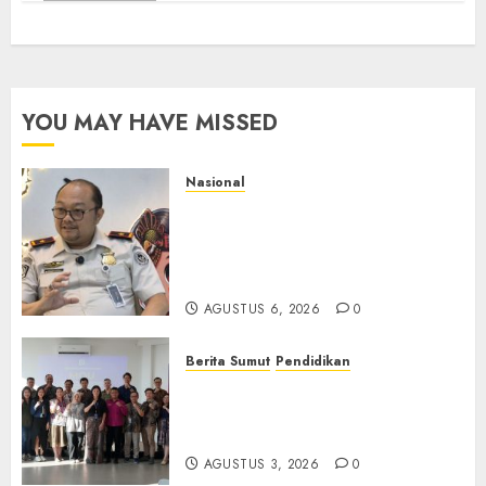
YOU MAY HAVE MISSED
Nasional
Imigrasi Semarang Perketat
Pengawasan Berlapis, Cegah
TPPO dan Tegas Tindak WNA
Bermasalah
AGUSTUS 6, 2026
0
Berita Sumut
Pendidikan
Universitas IBBI Perkuat
Kolaborasi dengan Dunia
Usaha dan Industri
AGUSTUS 3, 2026
0