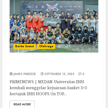
Berita Sumut
Olahraga
Ini Daftar Pemenang IBBI HOOPS ON TOP
Tahun 2025
JAMES PARDEDE
SEPTEMBER 15, 2025
0
PRIMENEWS | MEDAN-Universitas IBBI
kembali menggelar kejuaraan basket 3×3
bertajuk IBBI HOOPS On TOP...
READ MORE